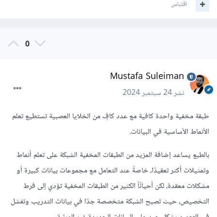
اقتباس
الحسابات وتحتاج إلى وقت تدريب أطول وقد تؤدي إلى الإفراط
في التكيف (overfitting) ولذلك يمكنك إستخدام التجربة
والخطأ (Trial and error) لتحديد عدد الطبقات حيث يمكنك
0
البدا من طبقة وزدها تدريجيا وأنظر إلى النتائج لتحديد عدد
الطبقات المناسبة لك.
Mustafa Suleiman
نشر
24 سبتمبر 2024
طبقة مخفية واحدة كافية مع عدد كافٍ من الخلايا العصبية تستطيع تعلم
الأنماط الأساسية في البيانات.
بالطبع يساعد إضافة المزيد من الطبقات المخفية الشبكة على تعلم أنماط
وتمثيلات أكثر تعقيدًا، خاصةً عند التعامل مع مجموعات بيانات كبيرة أو
مشكلات معقدة، لكن أحيانًأ الكثير من الطبقات المخفية تؤدي إلى فرط
التخصيص، حيث تصبح الشبكة متخصصة جدًا في بيانات التدريب وتفشل