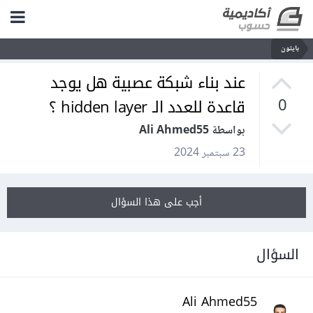
بايثون
عند بناء شبكة عصبية هل يوجد
قاعدة للعدد الـ hidden layer ؟
0
بواسطة Ali Ahmed55
23 سبتمبر 2024
أجب على هذا السؤال
السؤال
Ali Ahmed55