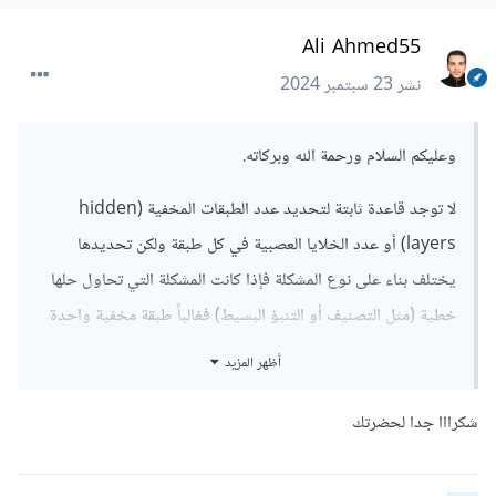
Ali Ahmed55
نشر
23 سبتمبر 2024
وعليكم السلام ورحمة الله وبركاته.
لا توجد قاعدة ثابتة لتحديد عدد الطبقات المخفية (hidden
layers) أو عدد الخلايا العصبية في كل طبقة ولكن تحديدها
يختلف بناء على نوع المشكلة فإذا كانت المشكلة التي تحاول حلها
خطية (مثل التصنيف أو التنبؤ البسيط) فغالباً طبقة مخفية واحدة
تكفي أما إذا كانت المشكلة معقدة مثل معالجة الصور أو اللغة
أظهر المزيد
الطبيعية)، فقد تحتاج إلى المزيد من الطبقات.
شكرااا جدا لحضرتك
وغالبا الشبكات العميقة تحتوي عادةً على ما بين 2 إلى 10 طبقات
مخفية أو أكثر ولكن الزيادة في عدد الطبقات تؤدي إلى تعقيد