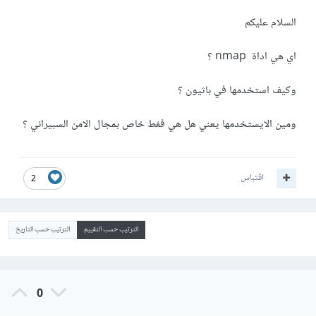
السلام عليكم
اي هي اداة nmap ؟
وكيف استخدمها في باثيون ؟
ومين الايستخدمها يعني هل هي ففط خاص بمجال الامن السبيراني ؟
اقتباس
2
الترتيب حسب التقييم
الترتيب حسب التاريخ
0