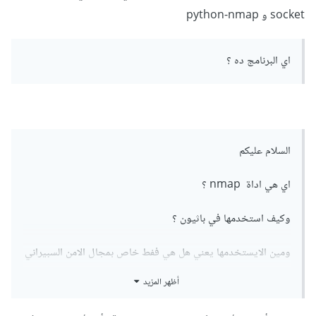
socket و python-nmap
اي البرنامج ده ؟
السلام عليكم
اي هي اداة nmap ؟
وكيف استخدمها في باثيون ؟
ومين الايستخدمها يعني هل هي ففط خاص بمجال الامن السبيراني
؟
أظهر المزيد