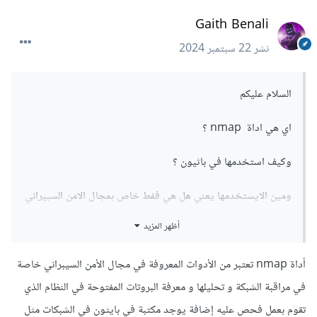
Gaith Benali
نشر
22 سبتمبر 2024
السلام عليكم
اي هي اداة nmap ؟
وكيف استخدمها في باثيون ؟
ومين الايستخدمها يعني هل هي ففط خاص بمجال الامن السبيراني
؟
أظهر المزيد
أداة nmap تعتبر من الأدوات المعروفة في مجال الأمن السيبراني خاصة
في مراقبة الشبكة و تحليلها و معرفة البروتات المفتوحة في النظام الذي
تقوم بعمل فحص عليه إضافة يوجد مكتبة في بايثون في الشبكات مثل