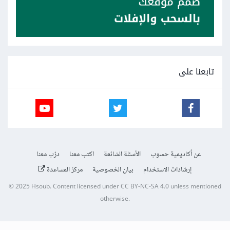
تابعنا على
عن أكاديمية حسوب
الأسئلة الشائعة
اكتب معنا
درّب معنا
إرشادات الاستخدام
بيان الخصوصية
مركز المساعدة
© 2025
Hsoub
.
Content licensed under
CC BY-NC-SA 4.0
unless mentioned
otherwise.