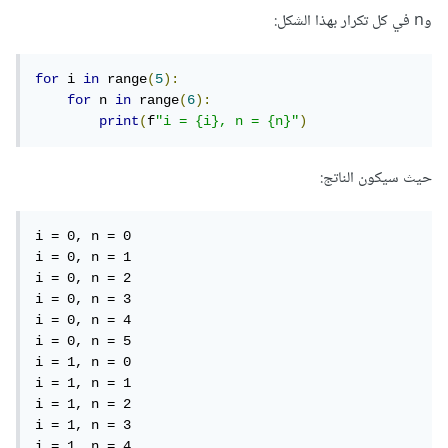
وn في كل تكرار بهذا الشكل:
for
 i 
in
 range
(
5
):
for
 n 
in
 range
(
6
):
print
(
f
"i = {i}, n = {n}"
)
حيث سيكون الناتج:
i = 0, n = 0

i = 0, n = 1

i = 0, n = 2

i = 0, n = 3

i = 0, n = 4

i = 0, n = 5

i = 1, n = 0

i = 1, n = 1

i = 1, n = 2

i = 1, n = 3

i = 1, n = 4
