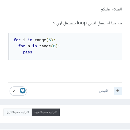
السلام عليكم
هو هنا ام بعمل اثنين loop بتشتغل ازي ؟
for
 i 
in
 range
(
5
):
for
 n 
in
 range
(
6
):
pass
اقتباس
2
الترتيب حسب التقييم
الترتيب حسب التاريخ