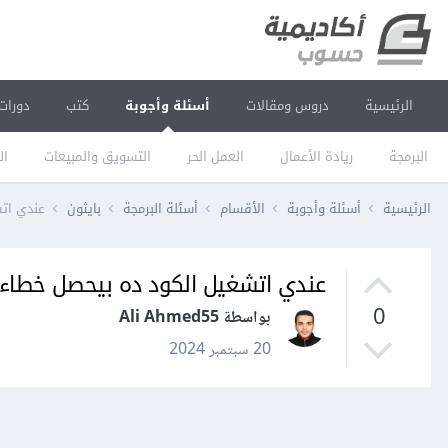
الرئيسية
دروس ومقالات
أسئلة وأجوبة
كتب
دورات
البرمجة
ريادة الأعمال
العمل الحر
التسويق والمبيعات
ال
الرئيسية
أسئلة وأجوبة
الأقسام
أسئلة البرمجة
بايثون
عندي ات
عندي اتشغيل الكود ده بيحصل خطاء
0
بواسطة Ali Ahmed55
20 سبتمبر 2024