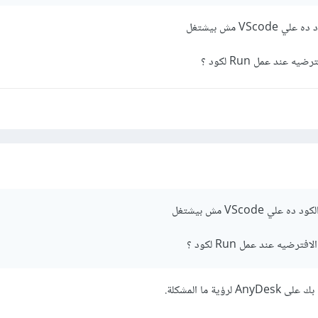
VSc مش بيشتغل
nstall pandas numpy matplotlib seaborn scikit
-
learn tens
 عند عمل Run لكود ؟
 VScode مش بيشتغل
رضيه عند عمل Run لكود ؟