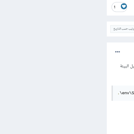
1
ترتيب حسب التاريخ
ل البيئة
.
\env\S