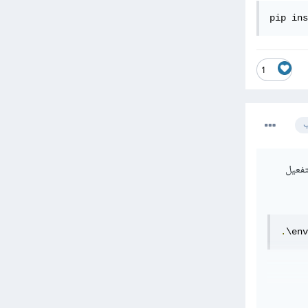
pip ins
1
ب
تفعيل
.
\env