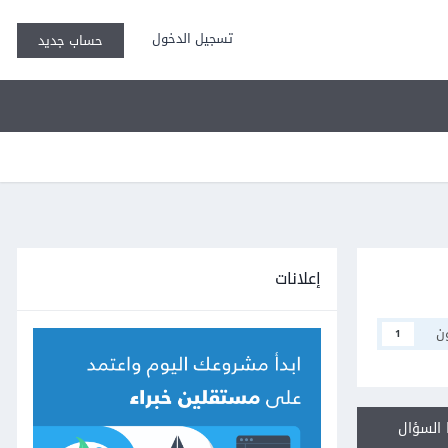
تسجيل الدخول
حساب جديد
إعلانات
ن
1
السؤال