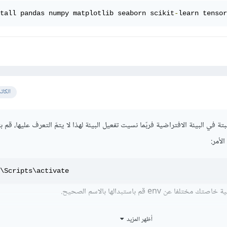
tall pandas numpy matplotlib seaborn scikit
-
learn tensor
الكات
 في البيئة الافتراضية فربّما نسيت تفعيل البيئة لهذا لا يتمّ التعرف عليها، قم ب
لأمر:
\Scripts\activate
عن env قم باستبدالها بالاسم الصحيح.
بيت المكتبات المطلوبة:
أظهر المزيد