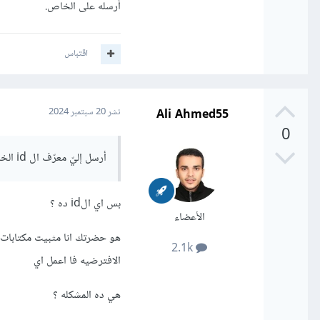
أرسله على الخاص.
اقتباس
Ali Ahmed55
نشر
20 سبتمبر 2024
0
أرسل إليّ معرّف ال id الخاص بك على AnyDesk لرؤية ما المشكلة.
بس اي الid ده ؟
الأعضاء
هو حضرتك انا مثبيت مكتابات ع
2.1k
الافترضيه فا اعمل اي
هي ده المشكله ؟