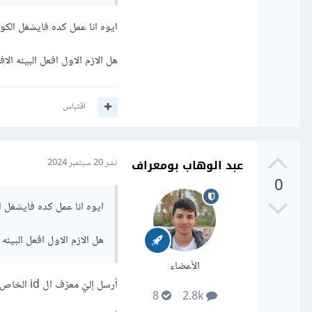
ايوه انا عمل كده فايشغل الكود ده علي ode
orflow keras
هل الازم الاول افعل البيئه الافترضيه
اقتباس
عبد الوهاب بومعراف
نشر
20 سبتمبر 2024
0
ايوه انا عمل كده فايشغل الكود ده علي
هل الازم الاول افعل البيئه الافت
الأعضاء
أرسل إليّ معرّف ال id الخاص بك على AnyDesk لرؤية ما المشكلة.
8
2.8k