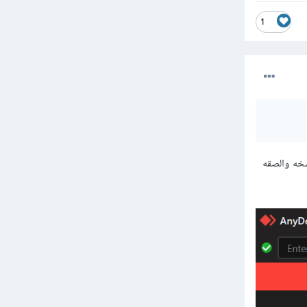
1
أداة AnyDesk قم بتحميله بعدها ستجد الرقم الذي بجانب Your Address انسخه والصقه