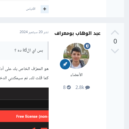
اقتباس
عبد الوهاب بومعراف
نشر
20 سبتمبر 2024
0
بس اي الid ده ؟
الأعضاء
كما قلت لك، ثم سيمكنني الدخو
8
2.8k