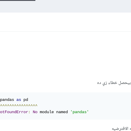
ا بيحصل خطاء زي ده
pandas 
as
 pd

^^^^^^^^^^^^^^^^
otFoundError
:
No
 module named 
'pandas'
ئه الافترضيه