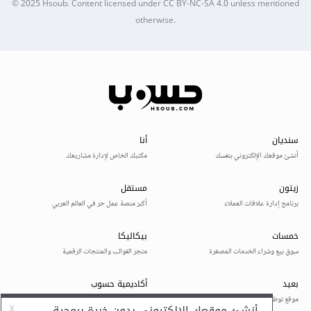
© 2025
Hsoub
.
Content licensed under
CC BY-NC-SA 4.0
unless mentioned
otherwise.