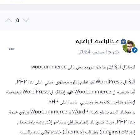
0
عبدالباسط ابراهيم
نشر
15 سبتمبر 2024
لنحاول أولاً فهم ما هو الوردبريس وال woocommerce
أولاً ال WordPress هو نظام إدارة محتوى مبني على لغة PHP.
أما بالنسبة ل WooCommerce فهو إضافة ل WordPress مخصصة
لإنشاء متاجر إلكترونية، وبالتالي مبنية على PHP.
و يمكنك البدء بتعلم WordPress و WooCommerce ودون خبرة
بلغة PHP. حيث تتيح لك إنشاء مواقع ومتاجر إلكترونية باستخدام
إضافات (plugins) وقوالب (themes) جاهزة ولكن ذلك بالنسبة