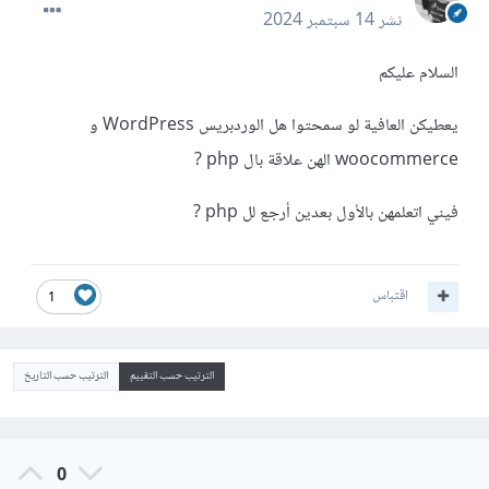
نشر
14 سبتمبر 2024
السلام عليكم
يعطيكن العافية لو سمحتوا هل الوردبريس WordPress و
woocommerce الهن علاقة بال php ?
فيني اتعلمهن بالأول بعدين أرجع لل php ?
اقتباس
1
الترتيب حسب التقييم
الترتيب حسب التاريخ
0