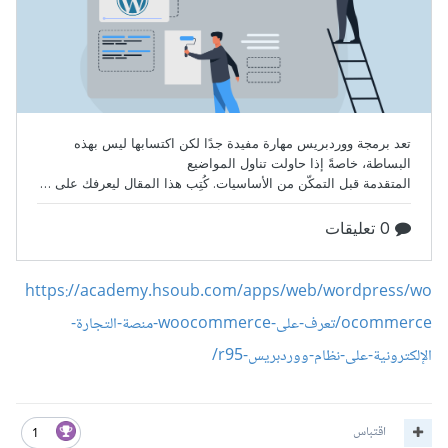
https://academy.hsoub.com/apps/web/wordpress/wo
ocommerce/تعرف-على-woocommerce-منصة-التجارة-
الإلكترونية-على-نظام-ووردبريس-r95/
اقتباس
1