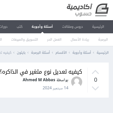
الرئيسية
دروس ومقالات
أسئلة وأجوبة
كتب
دورات
البرمجة
ريادة الأعمال
العمل الحر
التسويق والمبيعات
ال
الرئيسية
أسئلة وأجوبة
الأقسام
أسئلة البرمجة
بايثون
كيفيه تع
كيفيه تعديل نوع متغير في الذاكره؟
0
بواسطة Ahmed M Abbas
14 سبتمبر 2024