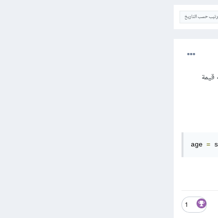
ترتيب حسب التاريخ
ه قيمة
age 
=
 s
1