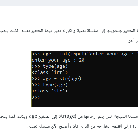
بإرجاع قيمة المتغير وتحويلها إلى سلسلة نصية و لكن لا تغير قيمة المتغير نفسه . لذلك يج
 أخر .
لاحظ كما في الصورة السابقة أسندنا النتيجة التى يتم إرجاعها من str(age