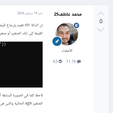
محمد عاطف25
نشر
14 سبتمبر 2024
0
إن الدالة str تقوم 
القيمة إلى ذلك المتغير أو متغير
الأعضاء
63
11.1k
المتغير age الحالية والتى هى int إلى القيمة الخارجة من الدالة str وأصبح الآن سلسلة نصية.