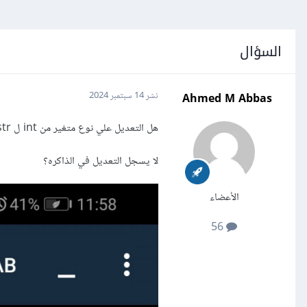
السؤال
Ahmed M Abbas
نشر
14 سبتمبر 2024
هل التعديل علي نوع متغير من int ل str باستخدام داله str()
لا يسجل التعديل في الذاكره؟
الأعضاء
56