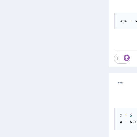
age 
=
 s
1
x 
=
5
x 
=
 str