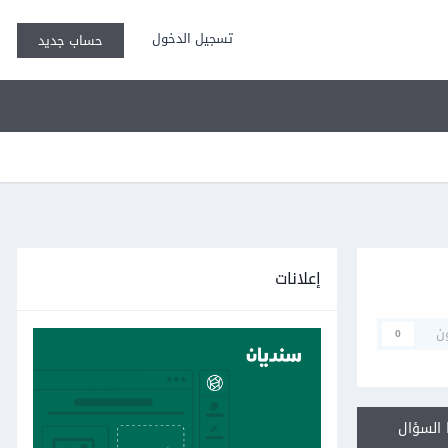
تسجيل الدخول
حساب جديد
إعلانات
ن
0
السؤال