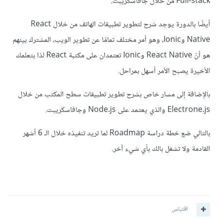
Full-stack من خلال جافاسكريبت.
أيضًا بالدورة يوجد شرح لتطوير تطبيقات الهاتف من خلال React
Native وIonic، وهو أمر مختلف تمامًا عن تطوير الويب، المشترك بينهم
هو أنّ React Native وIonic تعتمدان على مكتبة React لذا بتعلمك
الأخيرة يصبح الأمر أسهل بمراحل.
بالإضافة إلى مسار خاص بشرح تطوير تطبيقات سطح المكتب من خلال
Electrone.js والذي يعتمد على Node.js وجافاسكريبت.
بالتالي ضع خطة دراسة Roadmap لما تريد تنفيذه خلال الـ 6 أشهر
القادمة ولا تشغل بالك بأي شيء آخر.
اقتباس