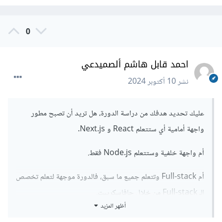
0
احمد قابل هاشم ألصميدعي
نشر
10 أكتوبر 2024
عليك تحديد هدفك من دراسة الدورة، هل تريد أن تصبح مطور
واجهة أمامية أي ستتعلم React و Next.js.
أم واجهة خلفية وستتعلم Node.js فقط.
أم Full-stack وتتعلم جميع ما سبق، فالدورة موجهة لتعلم تخصص
الـ Full-stack من خلال جافاسكريبت.
أظهر المزيد
أيضًا بالدورة يوجد شرح لتطوير تطبيقات الهاتف من خلال React