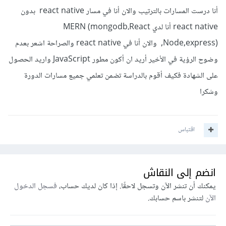
Native وIonic، وهو أمر مختلف تمامًا عن تطوير الويب، المشترك
أنا درست المسارات بالترتيب والان أنا في مسار react native بدون
بينهم هو أنّ React Native وIonic تعتمدان على مكتبة React
react native أنا لدي MERN (mongodb،React
لذا بتعلمك الأخيرة يصبح الأمر أسهل بمراحل.
,Node,express) والان أنا في react native والصراحة اشعر بعدم
وضوح الرؤية في الأخير أريد ان أكون مطور JavaScript واريد الحصول
بالإضافة إلى مسار خاص بشرح تطوير تطبيقات سطح المكتب من
على الشهادة فكيف أقوم بالدراسة تضمن تعلمي جميع مسارات الدورة
خلال Electrone.js والذي يعتمد على Node.js وجافاسكريبت.
وشكرا
بالتالي ضع خطة دراسة Roadmap لما تريد تنفيذه خلال الـ 6
أشهر القادمة ولا تشغل بالك بأي شيء آخر.
اقتباس
انضم إلى النقاش
يمكنك أن تنشر الآن وتسجل لاحقًا. إذا كان لديك حساب،
فسجل الدخول
الآن
لتنشر باسم حسابك.