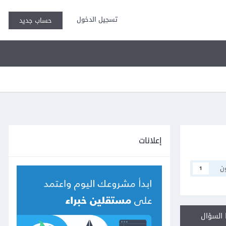
تسجيل الدخول
حساب جديد
إعلانات
ن
1
السؤال