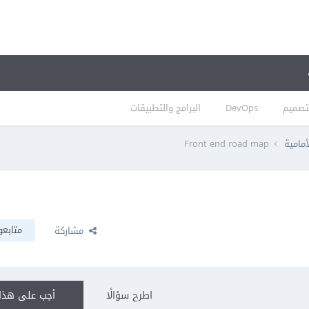
تصميم
DevOps
البرامج والتطبيقات
أمامية
Front end road map
متابعو
مشاركة
اطرح سؤالًا
أجب على هذا 