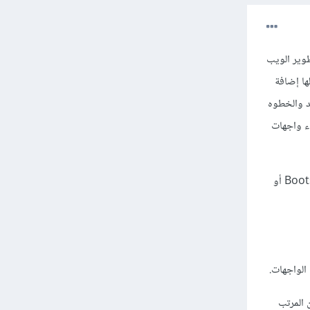
 مجال تطوير الويب
خلالها إضافة
د والخطوه
بات تساعدك في بناء واجهات
ويوجد امر مهم جدا يجب الا نتجاهله Responsive Design باستخدام CSS Frameworks مثل Bootstrap أو
يف شخص يمتلك مهارات فول ستاك (Full-Stack) (ولكن المرتب