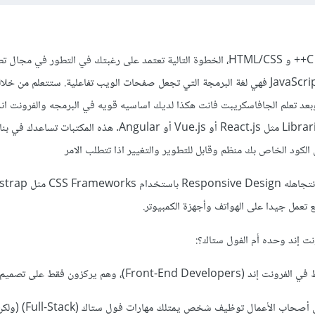
بما أنك بدأت تعلم البرمجة مع C++ و HTML/CSS، الخطوة التالية تعتمد على رغبتك في التطور في
فالخطوة المنطقيه هي تعلم JavaScript فهي لغة البرمجة التي تجعل صفحات الويب تفاعلية. ستتعلم من 
 وبعد تعلم الجافاسكريبت فانت هكذا لديك اساسيه قويه في البرمجه والفرونت ان
التي بعدها يجب ان تتعلم Libraries مثل React.js أو Vue.js أو Angular. هذه المكت
لكود الخاص بك منظم وقابل للتطوير والتغيير اذا تتطلب الامر
نت إند وحده أم الفول ستاك؟:
)، وهم يركزون فقط على تصميم الواجهات.
ولكن، في بعض الأحيان، يفضل أصحاب الأعمال توظ