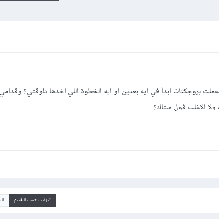
بدأت بال ++c وبعدين html و css وعملت بروجكتات ابدأ في ايه بعدين او ايه الخطوة اللي اخدها دلوقتي؟ وقد
ولا الاغلب فول ستاك؟
الترتيب حسب التقييم
ال