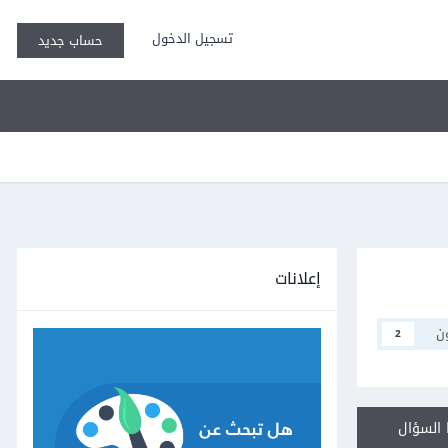
تسجيل الدخول
حساب جديد
إعلانات
ن
2
السؤال