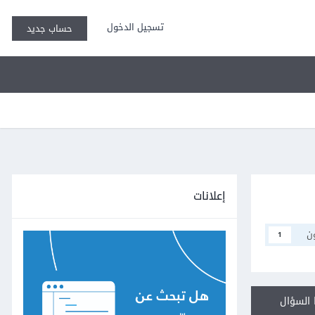
تسجيل الدخول
حساب جديد
إعلانات
ن
1
السؤال