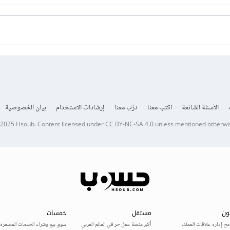
الأسئلة الشائعة
اكتب معنا
درّب معنا
إرشادات الاستخدام
بيان الخصوصية
 2025
Hsoub
.
Content licensed under
CC BY-NC-SA 4.0
unless mentioned otherwi