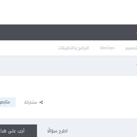
تصميم
DevOps
البرامج والتطبيقات
متابعو
مشاركة
اطرح سؤالًا
أجب على هذا 