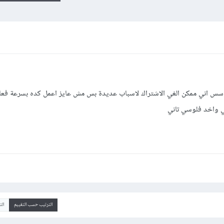
حاسس اني ممكن الغي الاشتراك لاسباب عديدة بس مش عايز اعمل كده بسرعة فعا
كي واخد فلوسي تاني
الترتيب حسب التقييم
ال