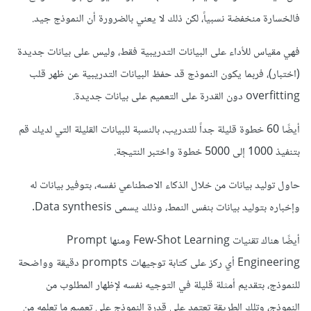
فالخسارة منخفضة نسبياً، لكن ذلك لا يعني بالضرورة أن النموذج جيد.
فهي مقياس للأداء على البيانات التدريبية فقط، وليس على بيانات جديدة
(اختبار)، فربما يكون النموذج قد حفظ البيانات التدريبية عن ظهر قلب
overfitting دون القدرة على التعميم على بيانات جديدة.
أيضًا 60 خطوة قليلة جداً للتدريب، بالنسبة للبيانات القليلة التي لديك قم
بتنفيذ 1000 إلى 5000 خطوة واختبر النتيجة.
حاول توليد بيانات من خلال الذكاء الاصطناعي نفسه، بتوفير بيانات له
وإخباره بتوليد بيانات بنفس النمط، وذلك يسمى Data synthesis.
أيضًا هناك تقنيات Few-Shot Learning ومنها Prompt
Engineering أي ركز على كتابة توجيهات prompts دقيقة وواضحة
للنموذج، بتقديم أمثلة قليلة في التوجيه نفسه لإظهار المطلوب من
النموذج، وتلك الطريقة تعتمد على قدرة النموذج على تعميم ما تعلمه من