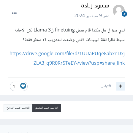
محمود زيادة
نشر
9 سبتمبر 2024
لدي سؤال هل هكذا قام بعمل finetuing لLlama 3 لكن الاجابة
سيئة نظرا لقلة الببيانات لانني وضعت للتدريب ٢٤ سطر فقط؟
https://drive.google.com/file/d/1UUaPUqe8abxnDxj
ZLA3_q9R0Rr5TeEY-/view?usp=share_link
اقتباس
1
الترتيب حسب التقييم
الترتيب حسب التاريخ