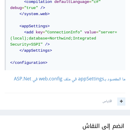
<compilation
defaultLanguage
=
"c#"
debug
=
"true"
/>
</system.web>
<appSettings>
<add
key
=
"ConnectionInfo"
value
=
"server=
(local);database=Northwind;Integrated 
Security=SSPI"
/>
</appSettings>
</configuration>
ما المقصود بـappSettings في ملف web.config في ASP.Net
اقتباس
انضم إلى النقاش