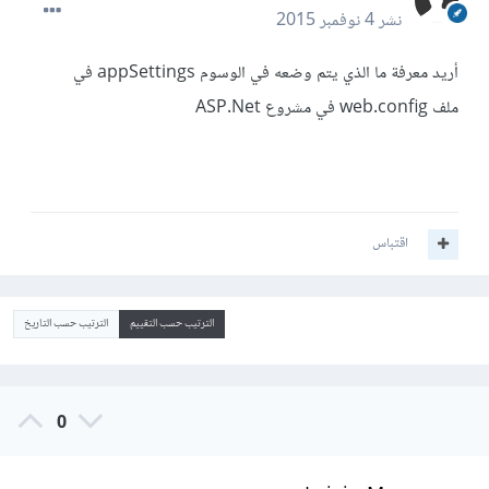
نشر
4 نوفمبر 2015
أريد معرفة ما الذي يتم وضعه في الوسوم appSettings في
ملف web.config في مشروع ASP.Net
اقتباس
الترتيب حسب التقييم
الترتيب حسب التاريخ
0