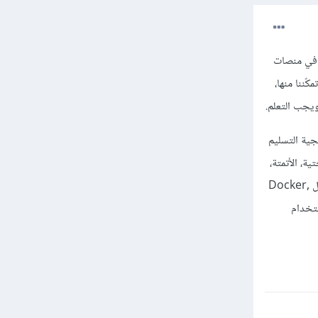
و في منصات
كّننا منها،
ويجب التعلم.
هجية التسليم
ية، الأتمتة،
والتحسين المستمر فأنصحك بتعلمه كأولوية ولكي تصبح مطورًا في DevOps، تحتاج إلى فهم جيد لأدوات مثل Docker,
وأتمتة العمليات باستخدام