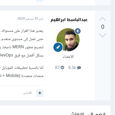
عبدالباسط ابراهيم
نشر
25 ديسمبر 2024
0
يعتبر هذا القرار على مستواك ح
بشكل أفضل مع فرق DevOps.
الأعضاء
87
8.5k
منصات متعددة (Web + Mobile) دون الحاجة لتعلم بيئات تطوير جديدة.
اقتباس
انضم إلى النقاش