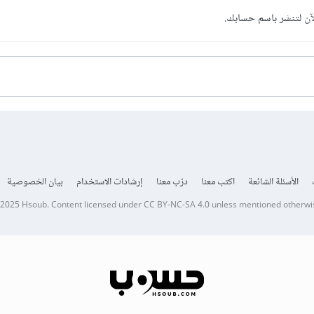
آن
لتنشر باسم حسابك.
الأسئلة الشائعة
اكتب معنا
درّب معنا
إرشادات الاستخدام
بيان الخصوصية
 2025
Hsoub
.
Content licensed under
CC BY-NC-SA 4.0
unless mentioned otherwi