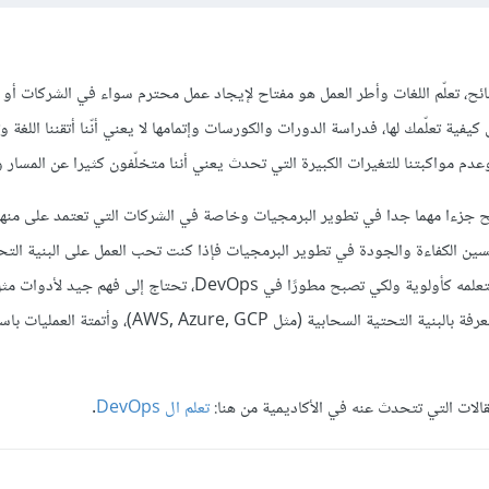
ائح، تعلّم اللغات وأطر العمل هو مفتاح لإيجاد عمل محترم سواء في الشركات أ
يفية تعلّمك لها، فدراسة الدورات والكورسات وإتمامها لا يعني أنّنا أتقننا اللغة وتم
دم مواكبتنا للتغيرات الكبيرة التي تحدث يعني أننا متخلّفون كثيرا عن المسار 
DevOps فقد أصبح جزءا مهما جدا في تطوير البرمجيات وخاصة في الشركات التي تعتمد على من
) وتهدف لتحسين الكفاءة والجودة في تطوير البرمجيات فإذا كنت تحب العمل على البنية التحت
Kubernetes, Jenkins، المعرفة بالبنية التحتية السحابية (مثل AWS, Azure, GCP)، 
الات التي تتحدث عنه في الأكاديمية من هنا:
تعلم ال DevOps
.