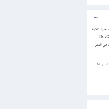
لفترة كافية
أ في استكشاف DevOps تدريجيًا مع أنه ليس شرطًا أن تدخل مجال DevOps
Docker, Kub) يمكن أن يساعدك في العمل
كنت ترغب في استهداف