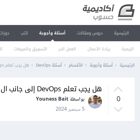
الرئيسية
دروس ومقالات
أسئلة وأجوبة
كتب
دورات
البرمجة
ريادة الأعمال
العمل الحر
التسويق والمبيعات
ال
الرئيسية
أسئلة وأجوبة
الأقسام
أسئلة DevOps
هل يجب تعلم DevOps إلى جانب ال MERN Stack؟
هل يجب تعلم DevOps إلى جانب ال MERN Stack؟
0
بواسطة Youness Bait
5 سبتمبر 2024