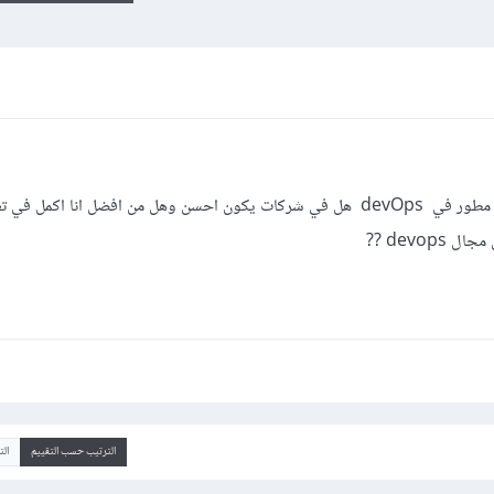
انا تعلمت MERN stack هل لازم اكون مطور في devOps هل في شركات يكون احسن وهل من افضل انا اك
الترتيب حسب التقييم
ال