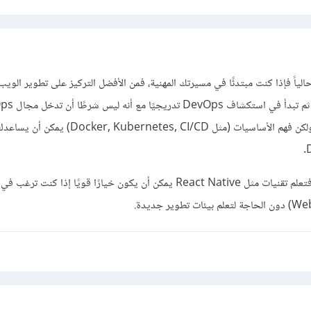
الياً فإذا كنت مبتدئًا في مسيرتك المهنية، فمن الأفضل التركيز على تطوير الويب 
حتى تصل إلى مستوى متقدم، ثم تبد
لتصبح مطور MERN ناجحًا، ولكن فهم الأساسيات (مثل ernetes, CI/CD
أما بالنسبة لتطبيقات الموبايل فتعلم تقنيات مثل React Native يمكن أن يكون خيارًا قويًا إذا 