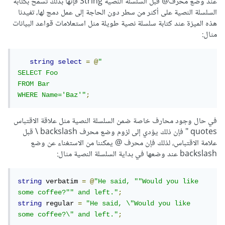
عند وضع محرف@ قبل السلسلة النصية String فإنها بذلك تسمح بكتابة
السلسلة النصية على أكثر من سطر دون الحاجة إلى عمل دمج لها، تفيدنا
هذه الميزة عند كتابة سلسلة نصية طويلة مثل استعلامات قواعد البيانات
مثال:
string
select
=
@
"

SELECT Foo

FROM Bar

WHERE Name='Baz'"
;
في حال وجود محارف خاصة ضمن السلسلة النصية مثل علاقة الاقتباس
quotes " فإن ذلك يؤدي إلى لزوم وضع محرف backslash \ قبل
علامة الاقتباس، لذلك فإن محرف @ يمكننا من الاستغناء عن وضع
backslash عند وضعها في بداية السلسلة النصية مثال:
string
 verbatim 
=
@
"He said, ""Would you like 
some coffee?"" and left."
;
string
 regular 
=
"He said, \"Would you like 
some coffee?\" and left."
;