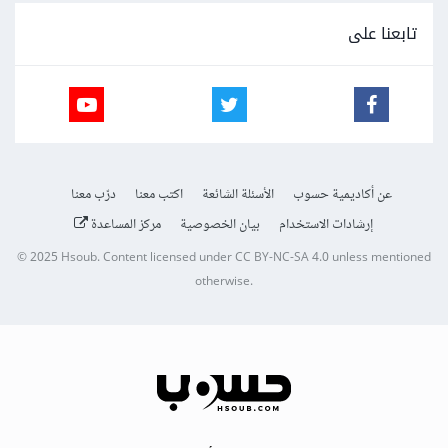
تابعنا على
عن أكاديمية حسوب
الأسئلة الشائعة
اكتب معنا
درّب معنا
إرشادات الاستخدام
بيان الخصوصية
مركز المساعدة
© 2025
Hsoub
.
Content licensed under
CC BY-NC-SA 4.0
unless mentioned
otherwise.