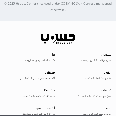
© 2025
Hsoub
.
Content licensed under
CC BY-NC-SA 4.0
unless mentioned
otherwise.