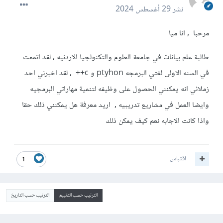
نشر
29 أغسطس 2024
مرحبا , انا ميا
طالبة علم بيانات في جامعة العلوم والتكنولجيا الاردنيه , لقد اتممت
في السنه الاولى لغتي البرمجه ptyhon و c++ , لقد اخبرني احد
زملائي انه يمكنني الحصول على وظيفه لتنمية مهاراتي البرمجيه
وايضا العمل في مشاريع تدريبيه , اريد معرفة هل يمكنني ذلك حقا
واذا كانت الاجابه نعم كيف يمكن ذلك
اقتباس
1
الترتيب حسب التقييم
الترتيب حسب التاريخ