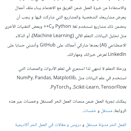
والاستفادة من خبرة العمل ضمن الفريق مع الاهتمام ببناء ملف أعمال
يعرض مشاريعك الشخصية والمشاريع التي شاركت فيها و يجب أن
يتضمن ذلك مشاريع تستخدم لغة Python وC++ وبعض التقنيات الأخرى
مثل تحليل البيانات، التعلم الآلي (Machine Learning)، أو الذكاء
الاصطناعي (AI) بعدها شاركي أعمالك على GitHub وأنشئي حسابا على
LinkedIn لعرض خبراتك ومهاراتك.
ورحلة التعلم لا تنتهي لذا استمري في تعلم الأدوات والمنصات التي
تستخدم في علم البيانات مثل NumPy، Pandas، Matplotlib،
Scikit-Learn، TensorFlow، وPyTorch.
يمكنك تجربة العمل ضمن منصات العمل الحر كمستقل وخمسات عبر هذه
الروابط:
مستقل
و
خمسات
.
العمل الحر مدونة مستقل
و
دروس و مقالات في العمل الحر أكاديمية