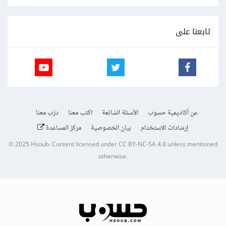
تابعنا على
عن أكاديمية حسوب
الأسئلة الشائعة
اكتب معنا
درّب معنا
إرشادات الاستخدام
بيان الخصوصية
مركز المساعدة
© 2025
Hsoub
.
Content licensed under
CC BY-NC-SA 4.0
unless mentioned
otherwise.