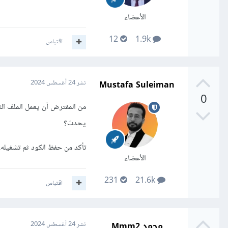
الأعضاء
12
1.9k
اقتباس
Mustafa Suleiman
نشر
24 أغسطس 2024
0
يحدث؟
تأكد من حفظ الكود ثم تشغيله.
الأعضاء
231
21.6k
اقتباس
محمد Mmm2
نشر
24 أغسطس 2024