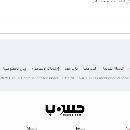
آن
لتنشر باسم حسابك.
الأسئلة الشائعة
اكتب معنا
درّب معنا
إرشادات الاستخدام
بيان الخصوصية
 2025
Hsoub
.
Content licensed under
CC BY-NC-SA 4.0
unless mentioned otherwi