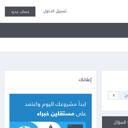
تسجيل الدخول
حساب جديد
إعلانات
ن
2
السؤال