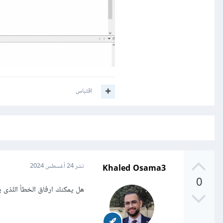
اقتباس
Khaled Osama3
نشر
24 أغسطس 2024
0
هل يمكنك ارفاق الخطأ اللذى 