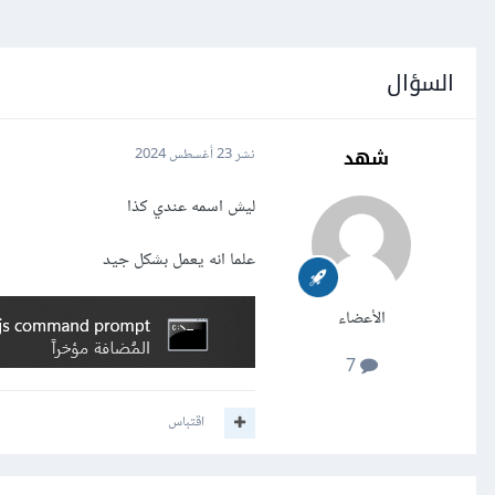
السؤال
شهد
نشر
23 أغسطس 2024
ليش اسمه عندي كذا
علما انه يعمل بشكل جيد
الأعضاء
7
اقتباس