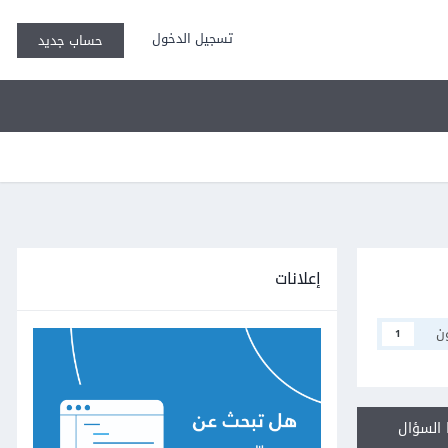
تسجيل الدخول
حساب جديد
إعلانات
ن
1
السؤال