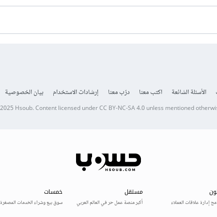
الأسئلة الشائعة
اكتب معنا
درّب معنا
إرشادات الاستخدام
بيان الخصوصية
 2025
Hsoub
.
Content licensed under
CC BY-NC-SA 4.0
unless mentioned otherwi