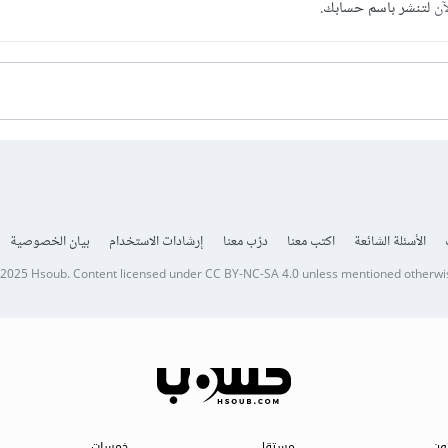
آن
لتنشر باسم حسابك.
الأسئلة الشائعة
اكتب معنا
درّب معنا
إرشادات الاستخدام
بيان الخصوصية
 2025
Hsoub
.
Content licensed under
CC BY-NC-SA 4.0
unless mentioned otherwi