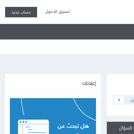
تسجيل الدخول
حساب جديد
إعلانات
ن
2
السؤال