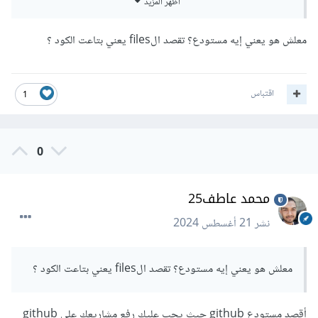
أظهر المزيد
وإذا أردت تقيم الكود الذي قمت بكتابته أيضا لا توجد مشكلة يمكنك
إرسال رابط المستودع في سؤال هنا وسيقوم المدربون المتاحون
معلش هو يعني إيه مستودع؟ تقصد الfiles يعني بتاعت الكود ؟
في هذا الوقت بتقيمه إن شاء الله.
اقتباس
1
0
محمد عاطف25
نشر
21 أغسطس 2024
معلش هو يعني إيه مستودع؟ تقصد الfiles يعني بتاعت الكود ؟
أقصد مستودع github حيث يجب عليك رفع مشاريعك علي github