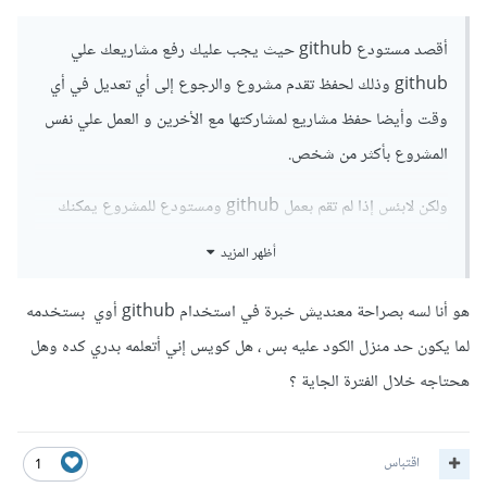
أقصد مستودع github حيث يجب عليك رفع مشاريعك علي
github وذلك لحفظ تقدم مشروع والرجوع إلى أي تعديل في أي
وقت وأيضا حفظ مشاريع لمشاركتها مع الأخرين و العمل علي نفس
المشروع بأكثر من شخص.
ولكن لابئس إذا لم تقم بعمل github ومستودع للمشروع يمكنك
إرسال ملفات المشروع لا مشكلة.
أظهر المزيد
هو أنا لسه بصراحة معنديش خبرة في استخدام github أوي بستخدمه
لما يكون حد منزل الكود عليه بس ، هل كويس إني أتعلمه بدري كده وهل
هحتاجه خلال الفترة الجاية ؟
اقتباس
1