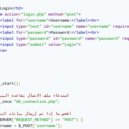
Login
</h2>
m
action
=
"login.php"
method
=
"post"
>
<label
for
=
"username"
>
Username:
</label><br>
<input
type
=
"text"
id
=
"username"
name
=
"username"
require
<label
for
=
"password"
>
Password:
</label><br>
<input
type
=
"password"
id
=
"password"
name
=
"password"
req
<input
type
=
"submit"
value
=
"Login"
>
rm>
_start
();
// استدعاء ملف الاتصال بقاعدة البي
_once 
"db_connection.php"
;
// افحص ما إذا تم إرسال بيانات الن
ERVER
[
"REQUEST_METHOD"
]
==
"POST"
)
{
rname 
=
 $_POST
[
'username'
];