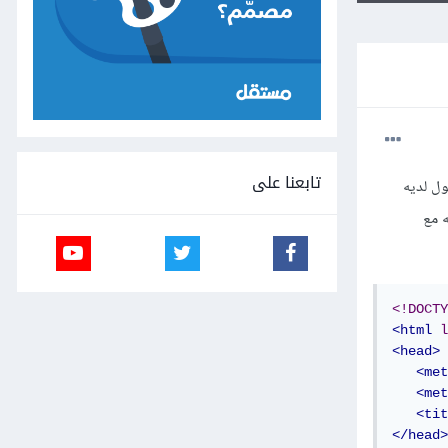
تابعنا على
ل لديه
 مع
<!DOCTY
<html
l
<head>
<met
<met
<tit
</head>