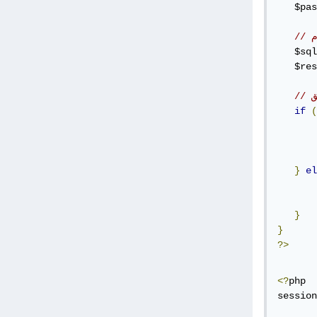
   $pas
   $sql
   $res
ق
if
(
       
       
}
el
       
}
}
?>
<?
php

session