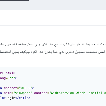
ت تملك معلومة لابتخل علينا فيه عندي هذا الكود بدي اعمل صففحة تسجيل دخو
اعمل صصفحة تسجيل دخولل بدي حدا يشرح هذا الكود ووكيف بديي استعممله
PE html>
ang
=
"en"
>
a
charset
=
"UTF-8"
>
a
name
=
"viewport"
content
=
"width=device-width, initial-s
le>
Login
</title>