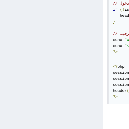
دخول
if
(!
is
   head
}
رحيب
echo 
"W
echo 
"<
?>
<?
php

session
session
session
header
(
?>