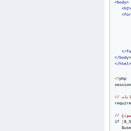
<body>
<h2>
<for
</fo
</body>
</html>
<?
php

session
انات
require
موذج
if
(
$_S
   $use