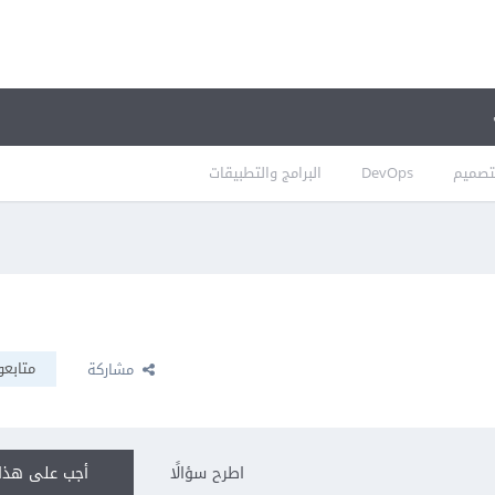
تصميم
DevOps
البرامج والتطبيقات
متابعو
مشاركة
اطرح سؤالًا
أجب على هذا 