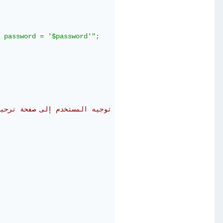
 password = '$password'"
;
// إعادة توجيه المستخدم إلى صفحة ترح