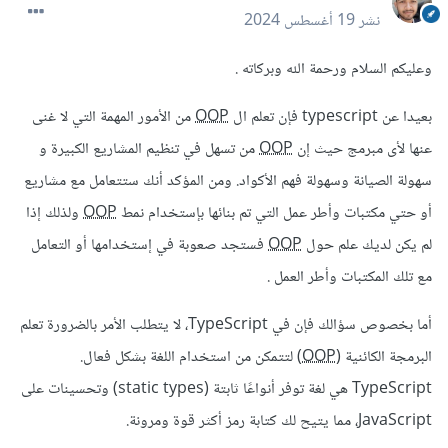
نشر
19 أغسطس 2024
وعليكم السلام ورحمة الله وبركاته .
بعيدا عن typescript فإن تعلم ال
OOP
من الأمور المهمة التي لا غنى
عنها لأى مبرمج حيث إن
OOP
من تسهل في تنظيم المشاريع الكبيرة و
سهولة الصيانة وسهولة فهم الأكواد. ومن المؤكد أنك ستتعامل مع مشاريع
أو حتي مكتبات وأطر عمل التي تم بنائها بإستخدام نمط
OOP
ولذلك إذا
لم يكن لديك علم حول
OOP
فستجد صعوبة في إستخدامها أو التعامل
مع تلك المكتبات وأطر العمل .
أما بخصوص سؤالك فإن في TypeScript، لا يتطلب الأمر بالضرورة تعلم
البرمجة الكائنية (
OOP
) لتتمكن من استخدام اللغة بشكل فعال.
TypeScript هي لغة توفر أنواعًا ثابتة (static types) وتحسينات على
JavaScript، مما يتيح لك كتابة رمز أكثر قوة ومرونة.