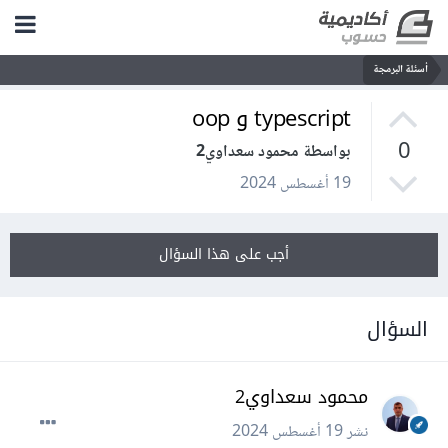
أسئلة البرمجة
typescript و oop
0
بواسطة محمود سعداوي2
19 أغسطس 2024
أجب على هذا السؤال
السؤال
محمود سعداوي2
نشر
19 أغسطس 2024