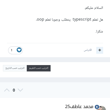
السلام عليكم.
هل تعلم typescript يتطلب وجوبا تعلم oop.
شكرا.
اقتباس
1
الترتيب حسب التقييم
الترتيب حسب التاريخ
0
محمد عاطف25