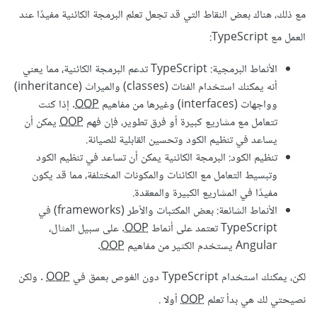
مع ذلك، هناك بعض النقاط التي قد تجعل تعلم البرمجة الكائنية مفيدًا عند
العمل مع TypeScript:
الأنماط البرمجية: TypeScript تدعم البرمجة الكائنية، مما يعني
أنه يمكنك استخدام الفئات (classes) والميراث (inheritance)
وواجهات (interfaces) وغيرها من مفاهيم
OOP
. إذا كنت
تتعامل مع مشاريع كبيرة أو فرق تطوير، فإن فهم
OOP
يمكن أن
يساعد في تنظيم الكود وتحسين القابلية للصيانة.
تنظيم الكود: البرمجة الكائنية يمكن أن تساعد في تنظيم الكود
وتبسيط التعامل مع الكائنات والمكونات المختلفة، مما قد يكون
مفيدًا في المشاريع الكبيرة والمعقدة.
الأنماط الشائعة: بعض المكتبات والأطر (frameworks) في
TypeScript تعتمد على أنماط
OOP
. على سبيل المثال،
Angular يستخدم الكثير من مفاهيم
OOP
.
لكن، يمكنك استخدام TypeScript دون الغوص بعمق في
OOP
. ولكن
نصيحتي لك هي بدأ تعلم
OOP
أولا .