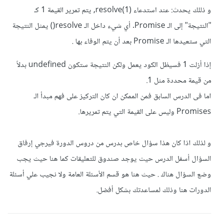
و ذللك يحدث: عند استدعاء resolve(1), يتم تمرير القيمة 1 كـ
"النتيجة" إلى الـ Promise. أي شيء داخل الـ resolve() يمثل النتيجة
التي ستعيدها الـ Promise بعد أن يتم الوفاء بها .
إذا أزلت 1 فسيظل الكود يعمل ولكن النتيجة ستكون undefined بدلاً
من قيمة محددة مثل 1.
اما فى الدرس السابق فمن الممكن ان كان التركيز على فهم مبدأ الـ
Promises وليس على القيمة التي يتم تمريرها.
و لذلك اذا كان هذا سؤال خاص بدرس من دروس الدورة فيرجي إرفاق
السؤال أسفل الدرس حيث يوجد صندوق للتعليقات كما هنا حيث يجب
وضع السؤال هناك . حيث هنا هو قسم الأسئلة العامة ولا نجيب علي أسئلة
الدورات هنا وذلك لمساعدتك بشكل أفضل.