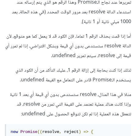
تمريرها عند نجاح الـPromise وهذا الرقم هو الذي يتم إرساله عند
استدعاء الدالة resolve بعد مرور الوقت المحدد (في هذه الحالة، بعد
1000 ميلي ثانية أو 1 ثانية).
أما إذا قمت بحذف الرقم 1 تماما، فإن الكود قد لا يعمل كما هو متوقع، لأن
الدالة resolve ستستدعى بدون أي قيمة وبشكل افتراضي، إذا لم تمرر أي
قيمة إلى resolve، سيتم تمرير undefined.
لذلك إذا كنت بحاجة إلى إزالة الرقم 1، عليك التأكد من أن الكود الذي
يستخدم الـPromise قادر على التعامل مع القيمة undefined.
مثلا في هذا المثال، resolve ستستدعى بدون أي قيمة أي بعد 1 ثانية
وإذا كانت هناك عملية تعتمد على القيمة التي تمرر من resolve، قد
تتعطل هذه العملية إذا لم تكن تتوقع الحصول على undefined:
new
Promise
((
resolve
,
 reject
)
=>
{