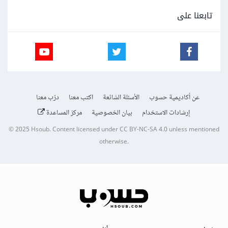
تابعنا على
عن أكاديمية حسوب
الأسئلة الشائعة
اكتب معنا
درّب معنا
إرشادات الاستخدام
بيان الخصوصية
مركز المساعدة
© 2025
Hsoub
.
Content licensed under
CC BY-NC-SA 4.0
unless mentioned
otherwise.