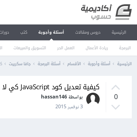
الرئيسية
دروس ومقالات
أسئلة وأجوبة
كتب
دورات
البرمجة
ريادة الأعمال
العمل الحر
التسويق والمبيعات
ال
الرئيسية
أسئلة وأجوبة
الأقسام
أسئلة البرمجة
جافا سكريبت
كيفي
كيفية تعديل كود JavaScript كي لا يكون منبثقًا؟
0
بواسطة hassan146
3 نوفمبر 2015