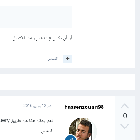
أو أن يكون jquery وهذا الأفضل.
اقتباس
hassenzouari98
نشر
12 يونيو 2016
0
كالتالي :