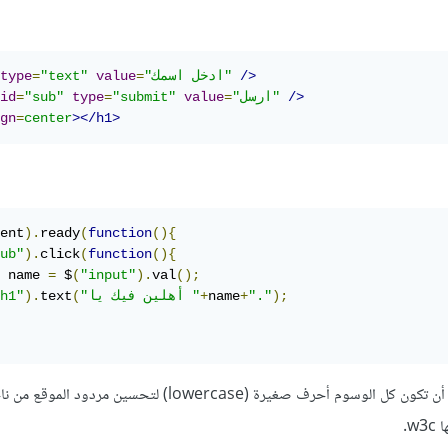
/>
"ادخل اسمك"
=
value
"text"
=
type
/>
"ارسل"
=
value
"submit"
=
type
"sub"
=
id
gn
=
center
></h1>
ent
).
ready
(
function
(){
ub"
).
click
(
function
(){
 name 
=
 $
(
"input"
).
val
();
);
"."
+
name
+
"أهلين فيك يا "
(
text
).
h1"
w.