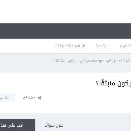
تصميم
DevOps
البرامج والتطبيقات
ة تعديل كود JavaScript كي لا يكون منبثقًا؟
متابعو
مشاركة
اطرح سؤالًا
أجب على هذا 