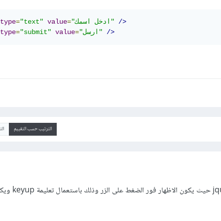
/>
"ادخل اسمك"
=
value
"text"
=
type
/>
"ارسل"
=
value
"submit"
=
type
الترتيب حسب التقييم
ال
نعم يمكن هذا عن طريق jquery حيث يك