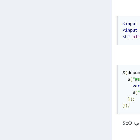
<input
<input
<h1
ali
$
(
docum
  $
(
"#s
var
    $
(
"
});
});
كنصيحة أخرى من المستحسن أن تكون كل الوسوم أحرف صغيرة (lowercase) لتحسين مردود الموقع من ناحية SEO