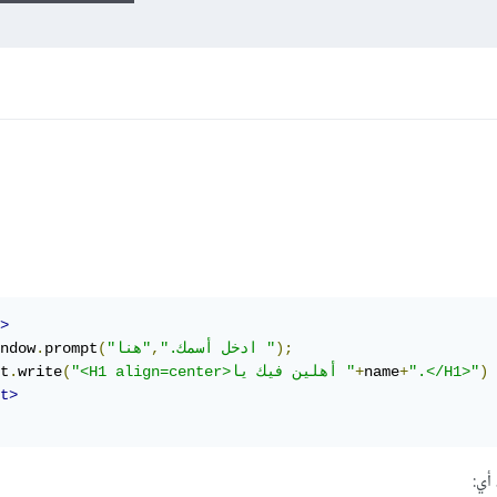
>
);
"هنا "
"ادخل أسمك."
,
(
prompt
.
ndow
)
".</H1>"
+
name
+
"<H1 align=center>أهلين فيك يا "
(
write
.
t
t>