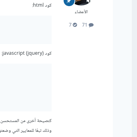
كود html:
الأعضاء
7
71
كود javascript (jquery):
وذلك تبعًا للمعايير التي وضعتها 3c