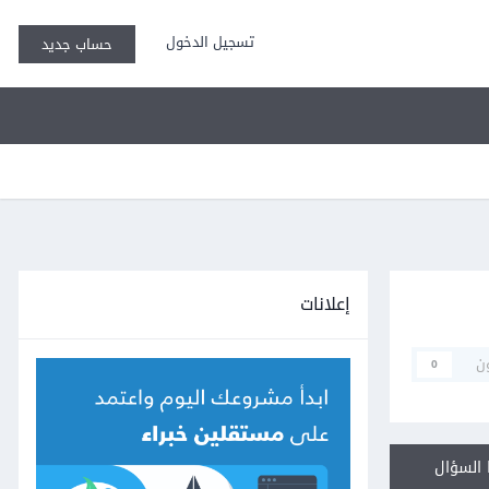
تسجيل الدخول
حساب جديد
إعلانات
ن
0
السؤال