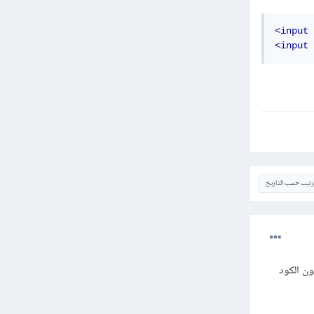
<input
<input
ترتيب حسب التاريخ
ون الاظهار فور الضغط على الزر وذلك باستعمال تعليمة keyup ويكون الكود