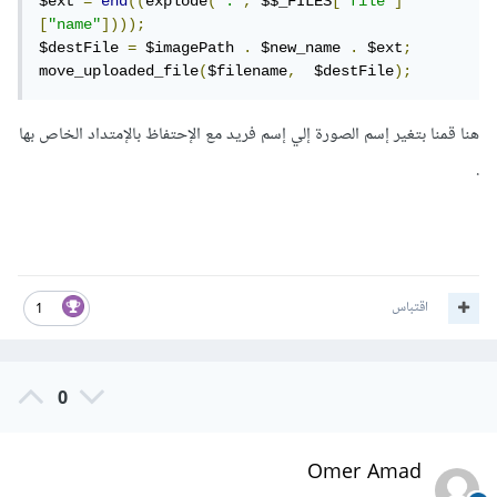
$ext 
=
end
((
explode
(
"."
,
 $$_FILES
[
"file"
]
[
"name"
])));
$destFile 
=
 $imagePath 
.
 $new_name 
.
 $ext
;
move_uploaded_file
(
$filename
,
  $destFile
);
هنا قمنا بتغير إسم الصورة إلي إسم فريد مع الإحتفاظ بالإمتداد الخاص بها
.
اقتباس
1
0
Omer Amad