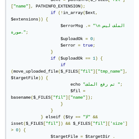
[
"name"
],
 PATHINFO_EXTENSION
);
if
(!
in_array
(
$ext
,
$extensions
))
{
"\nالملف ليس 
.=
                    $errorMsg 
;
صورة."
                    $uploadOk 
=
0
;
                    $error 
=
true
;
}
if
(
$uploadOk 
==
1
)
{
if
(
move_uploaded_file
(
$_FILES
[
"fil"
][
"tmp_name"
],
$targetFile
))
{
;
"تم رفع الملف "
                        echo 
                        $fil 
=
basename
(
$_FILES
[
"fil"
][
"name"
]);
}
}
&&
"لا"
==
$ty 
(
 elseif 
}
isset
(
$_FILES
[
"fil"
])
&&
 $_FILES
[
"fil"
][
'size'
]
>
0
)
{
                $targetFile 
=
 $targetDir 
.