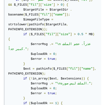
&&
 $_FILES
[
"fil"
][
'size'
]
>
0
)
{
        $targetFile 
=
 $targetDir 
.
basename
(
$_FILES
[
"fil"
][
"name"
]);
        $imageFileType 
=
strtolower
(
pathinfo
(
$targetFile
,
PATHINFO_EXTENSION
));
if
(
$_FILES
[
"fil"
][
"size"
]
>
0.5
*
 MB
)
{
"\nعذراً، حجم الملف 
.=
            $errorMsg 
;
كبير جداً."
            $uploadOk 
=
0
;
            $error 
=
true
;
}
        $ext 
=
 pathinfo
(
$_FILES
[
"fil"
][
"name"
],
PATHINFO_EXTENSION
);
if
(!
in_array
(
$ext
,
 $extensions
))
{
;
"\nالملف ليس صورة."
.=
            $errorMsg 
            $uploadOk 
=
0
;
            $error 
=
true
;
}
if
(
$uploadOk 
==
1
)
{