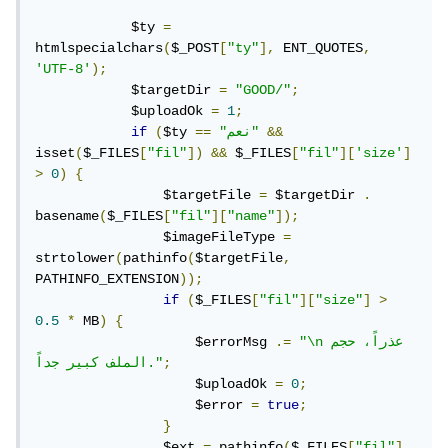
مثل 66bba0ba904df.png حيث تم تغير الإسم تلقائيا بإسم
            $ty 
=
فريد وبهذا كل متقدم يقوم برفع الصور سيتم تغير إسمها تلقائيا.
htmlspecialchars
(
$_POST
[
"ty"
],
 ENT_QUOTES
,
'UTF-8'
);
            $targetDir 
=
"GOOD/"
;
            $uploadOk 
=
1
;
&&
"نعم"
==
$ty 
(
if
isset
(
$_FILES
[
"fil"
])
&&
 $_FILES
[
"fil"
][
'size'
]
>
0
)
{
                $targetFile 
=
 $targetDir 
.
basename
(
$_FILES
[
"fil"
][
"name"
]);
                $imageFileType 
=
strtolower
(
pathinfo
(
$targetFile
,
PATHINFO_EXTENSION
));
if
(
$_FILES
[
"fil"
][
"size"
]
>
0.5
*
 MB
)
{
"\nعذراً، حجم 
.=
                    $errorMsg 
;
الملف كبير جداً."
                    $uploadOk 
=
0
;
                    $error 
=
true
;
}
                $ext 
=
 pathinfo
(
$_FILES
[
"fil"
]