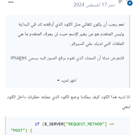
نشر
17 أغسطس 2024
نعم يجب أن يكون تلقائي مثل الكود الذي أرفقته لك في البداية
وليس المتقدم هو من يغير الإسم حيث لن يعرف المتقدم ما هي
الملفات التي لديك علي السيرفر .
فلنفرض مثلا أن المجلد الذي تقوم برفع الصور فيه يسمي images
.
أظهر المزيد
وقام متقدم أول برفع صورة تسمي ahmed.png و بعد ذلك جاء
متقدم أخر وقام برفع صورة تسمى أيضا ahmed.png إذا لم يتم
انا لديه هذا الكود كيف يمكننا وضع الكود الذي عملته حظرتك داخل الكود
تغير إسم الصورة من خلال الكود سيتم حذف الصورة القديمة
تبعي
الخاصة بالمتقدم الأول ووضع مكانها صورة المتقدم الثاني .
if
(
$_SERVER
[
"REQUEST_METHOD"
]
==
ولكن عند تغير الإسم ستكون صورة المتقدم الأول
"POST"
)
{