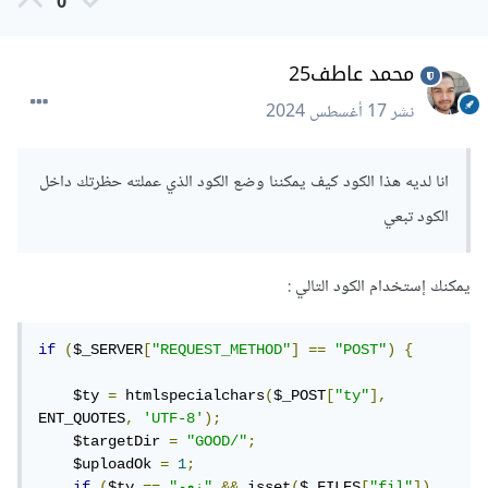
0
محمد عاطف25
نشر
17 أغسطس 2024
انا لديه هذا الكود كيف يمكننا وضع الكود الذي عملته حظرتك داخل
الكود تبعي
يمكنك إستخدام الكود التالي
:
if
(
$_SERVER
[
"REQUEST_METHOD"
]
==
"POST"
)
{
    $ty 
=
 htmlspecialchars
(
$_POST
[
"ty"
],
ENT_QUOTES
,
'UTF-8'
);
    $targetDir 
=
"GOOD/"
;
    $uploadOk 
=
1
;
])
"fil"
[
$_FILES
(
 isset
&&
"نعم"
==
$ty 
(
if