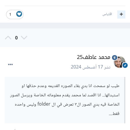
move_uploaded_file
(
$filename
,
  $destFile
);
هنا قمنا بتغير إسم الصورة إلي إسم فريد مع الإحتفاظ بالإمتداد
اقتباس
1
الخاص بها .
0
محمد عاطف25
نشر
17 أغسطس 2024
طيب لو سمحت انا بدي بقاء الصوره القديمه وعدم حذفها او
استبدالها... انا اقصد لما محمد يقدم معلوماته الخاصة ويرسل الصور
الخاصة فيه بدي الصور ال٣ تعرض في ال folder وليس واحده
فقط....