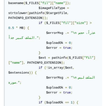
basename
(
$_FILES
[
"fil"
][
"name"
]);
                $imageFileType 
=
strtolower
(
pathinfo
(
$targetFile
,
PATHINFO_EXTENSION
));
if
(
$_FILES
[
"fil"
][
"size"
]
>
0.5
*
 MB
)
{
"\nعذراً، حجم 
.=
                    $errorMsg 
;
الملف كبير جداً."
                    $uploadOk 
=
0
;
                    $error 
=
true
;
}
                $ext 
=
 pathinfo
(
$_FILES
[
"fil"
]
[
"name"
],
 PATHINFO_EXTENSION
);
if
(!
in_array
(
$ext
,
$extensions
))
{
"\nالملف ليس 
.=
                    $errorMsg 
;
صورة."
                    $uploadOk 
=
0
;
                    $error 
=
true
;
}
if
(
$uploadOk 
==
1
)
{