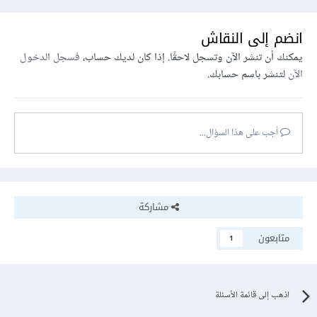
;
كبير جداً."
            $uploadOk 
=
0
;
انضم إلى النقاش
            $error 
=
true
;
}
يمكنك أن تنشر الآن وتسجل لاحقًا. إذا كان لديك حساب،
فسجل الدخول
        $ext 
=
 pathinfo
(
$_FILES
[
"fil"
]
الآن
لتنشر باسم حسابك.
[
"name"
],
 PATHINFO_EXTENSION
);
if
(!
in_array
(
$ext
,
 $extensions
))
{
"\nالملف ليس 
.=
            $errorMsg 
;
صورة."
أجب على هذا السؤال...
            $uploadOk 
=
0
;
            $error 
=
true
;
}
if
(
$uploadOk 
==
1
)
{
            $new_name 
=
 time
()
.
مشاركة
uniqid
(
rand
())
.
 $ext
;
if
متابعون
1
(
move_uploaded_file
(
$_FILES
[
"file3"
]
[
"tmp_name"
],
 $targetDir 
.
 $new_name
))
{
;
"تم رفع الملف "
                echo 
                $fil 
=
اذهب إلى قائمة الأسئلة
basename
(
$_FILES
[
"fil"
][
"name"
]);
}