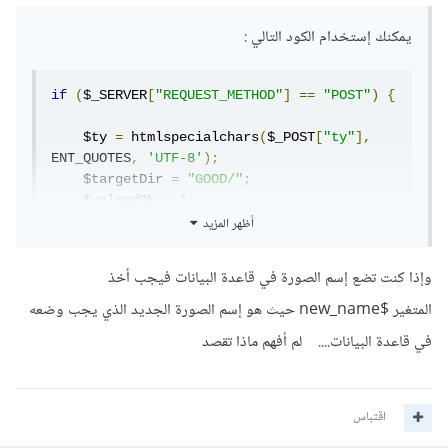
يمكنك إستخدام الكود التالي
:
if
(
$_SERVER
[
"REQUEST_METHOD"
]
==
"POST"
)
{
    $ty 
=
 htmlspecialchars
(
$_POST
[
"ty"
],
ENT_QUOTES
,
'UTF-8'
);
    $targetDir 
=
"GOOD/"
;
    $uploadOk 
=
1
;
أظهر المزيد
&&
"نعم"
==
$ty 
(
if
isset
(
$_FILES
[
"fil"
])
&&
 $_FILES
[
"fil"
]
[
'size'
]
>
0
)
{
وإذا كنت تضع إسم الصورة في قاعدة البيانات فيجب أخذ
        $targetFile 
=
 $targetDir 
.
المتغير $new_name حيث هو إسم الصورة الجديد الذي يجب وضعه
basename
(
$_FILES
[
"fil"
][
"name"
]);
        $imageFileType 
=
في قاعدة البيانات.... لم أفهم ماذا تقصد
strtolower
(
pathinfo
(
$targetFile
,
PATHINFO_EXTENSION
));
if
(
$_FILES
[
"fil"
][
"size"
]
>
0.5
*
MB
)
{
اقتباس
"\nعذراً، حجم الملف 
.=
            $errorMsg 