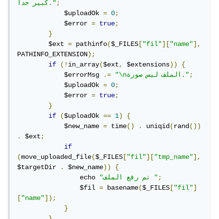
;
كبير جداً."
            $uploadOk 
=
0
;
            $error 
=
true
;
}
        $ext 
=
 pathinfo
(
$_FILES
[
"fil"
][
"name"
],
PATHINFO_EXTENSION
);
if
(!
in_array
(
$ext
,
 $extensions
))
{
;
"\nالملف ليس صورة."
.=
            $errorMsg 
            $uploadOk 
=
0
;
            $error 
=
true
;
}
if
(
$uploadOk 
==
1
)
{
            $new_name 
=
 time
()
.
 uniqid
(
rand
())
.
 $ext
;
if
(
move_uploaded_file
(
$_FILES
[
"fil"
][
"tmp_name"
],
$targetDir 
.
 $new_name
))
{
;
"تم رفع الملف "
                echo 
                $fil 
=
 basename
(
$_FILES
[
"fil"
]
[
"name"
]);
}
}