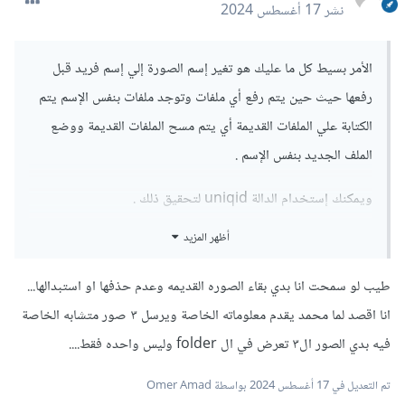
نشر
17 أغسطس 2024
الأمر بسيط كل ما عليك هو تغير إسم الصورة إلي إسم فريد قبل
رفعها حيث حين يتم رفع أي ملفات وتوجد ملفات بنفس الإسم يتم
الكتابة علي الملفات القديمة أي يتم مسح الملفات القديمة ووضع
الملف الجديد بنفس الإسم .
ويمكنك إستخدام الدالة uniqid لتحقيق ذلك .
أظهر المزيد
وهذا كود بسيط لتوضيح الأمور:
طيب لو سمحت انا بدي بقاء الصوره القديمه وعدم حذفها او استبدالها...
$imagePath 
=
'/image/'
;
انا اقصد لما محمد يقدم معلوماته الخاصة ويرسل ٣ صور متشابه الخاصة
$new_name
=
time
().
uniqid
(
rand
());
$filename 
=
 $_FILES
[
"img"
][
"tmp_name"
];
فيه بدي الصور ال٣ تعرض في ال folder وليس واحده فقط....
$ext 
=
end
((
explode
(
"."
,
 $$_FILES
[
"file"
]
[
"name"
])));
تم التعديل في
17 أغسطس 2024
بواسطة Omer Amad
$destFile 
=
 $imagePath 
.
 $new_name 
.
 $ext
;