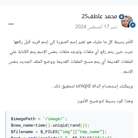
محمد عاطف25
نشر
17 أغسطس 2024
الأمر بسيط كل ما عليك هو تغير إسم الصورة إلي إسم فريد قبل رفعها
حيث حين يتم رفع أي ملفات وتوجد ملفات بنفس الإسم يتم الكتابة علي
الملفات القديمة أي يتم مسح الملفات القديمة ووضع الملف الجديد بنفس
الإسم .
ويمكنك إستخدام الدالة uniqid لتحقيق ذلك .
وهذا كود بسيط لتوضيح الأمور:
$imagePath 
=
'/image/'
;
$new_name
=
time
().
uniqid
(
rand
());
$filename 
=
 $_FILES
[
"img"
][
"tmp_name"
];