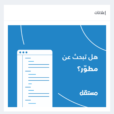
}
&&
"لا"
==
$ty 
(
 elseif 
}
إعلانات
isset
(
$_FILES
[
"fil"
])
&&
 $_FILES
[
"fil"
]
[
'size'
]
>
0
)
{
        $targetFile 
=
 $targetDir 
.
basename
(
$_FILES
[
"fil"
][
"name"
]);
        $imageFileType 
=
strtolower
(
pathinfo
(
$targetFile
,
PATHINFO_EXTENSION
));
if
(
$_FILES
[
"fil"
][
"size"
]
>
0.5
*
MB
)
{
"\nعذراً، حجم الملف 
.=
            $errorMsg 
;
كبير جداً."
            $uploadOk 
=
0
;
            $error 
=
true
;
}
        $ext 
=
 pathinfo
(
$_FILES
[
"fil"
]
[
"name"
],
 PATHINFO_EXTENSION
);
if
(!
in_array
(
$ext
,
 $extensions
))
{
"\nالملف ليس 
.=
            $errorMsg 
;
صورة."