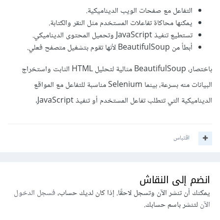
التفاعل مع صفحات الويب الديناميكية.
يمكنها محاكاة تفاعلات المستخدم مثل النقر والكتابة.
تستطيع تنفيذ JavaScript وتحميل المحتوى الديناميكي.
أبطأ من BeautifulSoup لأنها تقوم بتشغيل متصفح فعلي.
باختصار، BeautifulSoup مثالية لتحليل HTML الثابت واستخراج
البيانات منه بسرعة، بينما Selenium مناسبة للتفاعل مع المواقع
الديناميكية التي تتطلب تفاعل المستخدم أو تنفيذ JavaScript.
اقتباس
انضم إلى النقاش
يمكنك أن تنشر الآن وتسجل لاحقًا. إذا كان لديك حساب،
فسجل الدخول
الآن
لتنشر باسم حسابك.