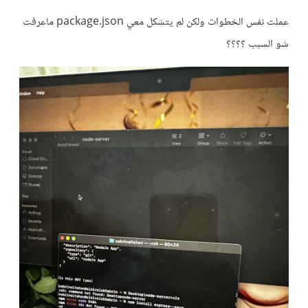
عملت نفس الخطوات ولكن لم يتشكل معي package.json ماعرفت
شو السبب ؟؟؟؟