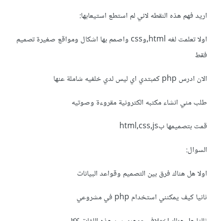
اريد فهم هذه النقطه لاني لم استطع استيعابها:
اولا تعلمت لغه html,وcss واصمم بها اشكال ومواقع صغيرة تصميم
فقط
الان ادرس php كمبتدي اي ليس لدي خلفيه شاملة عنها
طلب مني انشاء مكتبه الكترونية مقروءة وصوتيه
قمت بتصميمها بhtml,css,js
السوال:
اولا هل هناك فرق بين التصميم وقواعد البيانات
ثانيا كيف يمكنني استخدام php في مشروعي