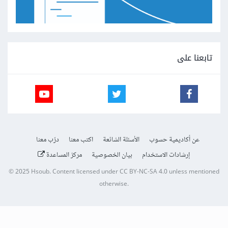
تابعنا على
عن أكاديمية حسوب
الأسئلة الشائعة
اكتب معنا
درّب معنا
إرشادات الاستخدام
بيان الخصوصية
مركز المساعدة
© 2025
Hsoub
.
Content licensed under
CC BY-NC-SA 4.0
unless mentioned
otherwise.