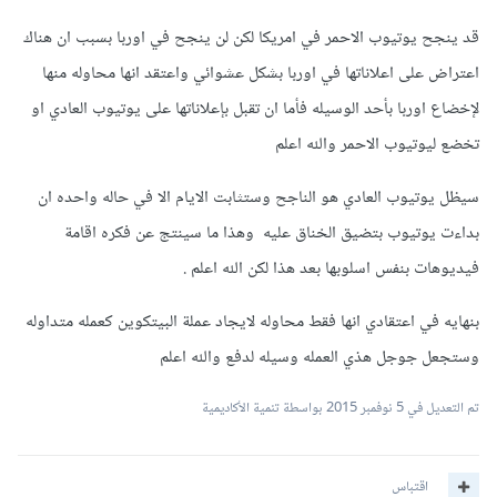
قد ينجح يوتيوب الاحمر في امريكا لكن لن ينجح في اوربا بسبب ان هناك
اعتراض على اعلاناتها في اوربا بشكل عشوائي واعتقد انها محاوله منها
لإخضاع اوربا بأحد الوسيله فأما ان تقبل بإعلاناتها على يوتيوب العادي او
تخضع ليوتيوب الاحمر والله اعلم
سيظل يوتيوب العادي هو الناجح وستثابت الايام الا في حاله واحده ان
بداءت يوتيوب بتضيق الخناق عليه وهذا ما سينتج عن فكره اقامة
فيديوهات بنفس اسلوبها بعد هذا لكن الله اعلم .
بنهايه في اعتقادي انها فقط محاوله لايجاد عملة البيتكوين كعمله متداوله
وستجعل جوجل هذي العمله وسيله لدفع والله اعلم
تم التعديل في
5 نوفمبر 2015
بواسطة تنمية الأكاديمية
اقتباس