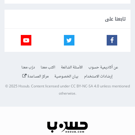
تابعنا على
عن أكاديمية حسوب
الأسئلة الشائعة
اكتب معنا
درّب معنا
إرشادات الاستخدام
بيان الخصوصية
مركز المساعدة
© 2025
Hsoub
.
Content licensed under
CC BY-NC-SA 4.0
unless mentioned
otherwise.