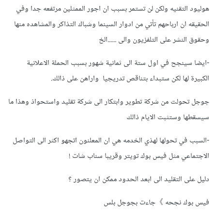
هوليود التقنيه ولكن لن تستمر بسبب ان اجور الممثلين مرتفعه جدا وفي
الحقيقه ان ارباحهم تأتي من ادوار السينما وشباك التذاكر والمشاهده منها
وحقوق النشر على التلفزيون والى ......الخ
-ايضا سينجح في اول ستة الى ثمانية شهور بسبب الحملة الاعلانية
الكبيرة لها لكن ستبداء بتناقص تدريجيا واراهن على ذالك.
جوجل تحولت من شركة تطوير وابتكار الى شركة تقليد واستحواذ وهذا ما
سيسقطها وستثبت الايام ذالك
-السبب في تحولها لهذي الخدمه هي ان المعلنون اتجهو اكثر الى التواصل
الاجتماعي مثل فيس بوك تويتر وقريبا سناب شات !
دليل على التقليد الى ابعد الحدود ممكن ان يتصور ؟
فيس بوك نجحه 》جاءت بجوجل بلس