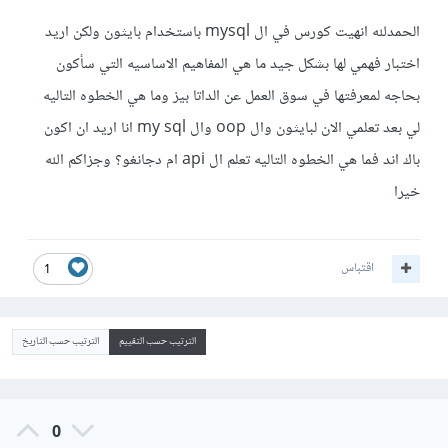
الحمدلله انهيت كورس في ال mysql باستخدام بايثون ولكن اريد
اختبار فهمي لها بشكل جيد ما هي المفاهيم الاساسيه التي سأكون
بحاجه لمعرفتها في سوق العمل عن الداتا بيز وما هي الخطوه التاليه
لي بعد تعلمي الان لبايثون وال oop وال my sql انا اريد ان اكون
باك اند فما هي الخطوه التاليه تعلم ال api ام دجانغو؟ وجزاكم الله
خيرا
اقتباس
1
الترتيب حسب التقييم
الترتيب حسب التاريخ
0