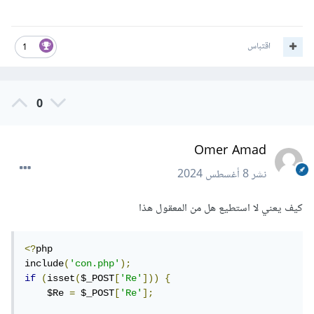
اقتباس
1
0
Omer Amad
نشر
8 أغسطس 2024
كيف يعني لا استطيع هل من المعقول هذا
<?
php

include
(
'con.php'
);
if
(
isset
(
$_POST
[
'Re'
]))
{
    $Re 
=
 $_POST
[
'Re'
];