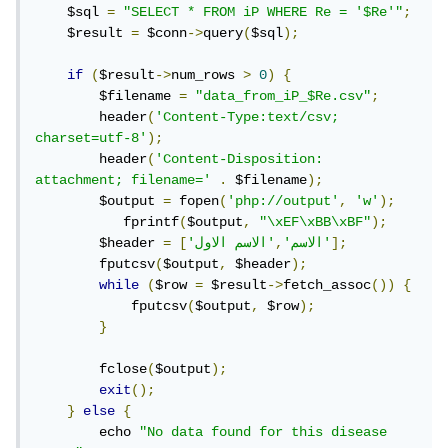
    $sql 
=
"SELECT * FROM iP WHERE Re = '$Re'"
;
    $result 
=
 $conn
->
query
(
$sql
);
if
(
$result
->
num_rows 
>
0
)
{
        $filename 
=
"data_from_iP_$Re.csv"
;
        header
(
'Content-Type:text/csv; 
charset=utf-8'
);
        header
(
'Content-Disposition: 
attachment; filename='
.
 $filename
);
        $output 
=
 fopen
(
'php://output'
,
'w'
);
           fprintf
(
$output
,
"\xEF\xBB\xBF"
);
];
'الاسم الاول'
'الاسم'
,
[
=
        $header 
        fputcsv
(
$output
,
 $header
);
while
(
$row 
=
 $result
->
fetch_assoc
())
{
            fputcsv
(
$output
,
 $row
);
}
        fclose
(
$output
);
exit
();
}
else
{
        echo 
"No data found for this disease 