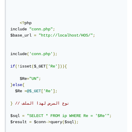
<?
php 

include 
"conn.php"
;
$base_url 
=
"http://localhost/HOS/"
;
include
(
'conn.php'
);
if
(!
isset
(
$_GET
[
'Re'
])){
    $Re
=
"UN"
;
}
else
{
  $Re 
=
@$_GET
[
'Re'
];
// نوع المرض لهذا الملف
}
$sql 
=
"SELECT * FROM ip WHERE Re = '$Re'"
;
$result 
=
 $conn
->
query
(
$sql
);