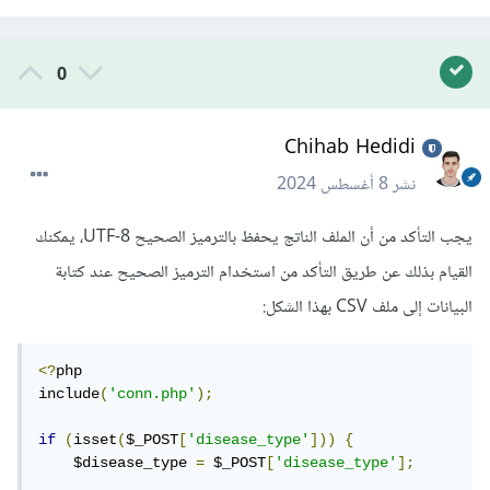
0
Chihab Hedidi
نشر
8 أغسطس 2024
يجب التأكد من أن الملف الناتج يحفظ بالترميز الصحيح UTF-8، يمكنك
القيام بذلك عن طريق التأكد من استخدام الترميز الصحيح عند كتابة
البيانات إلى ملف CSV بهذا الشكل:
<?
php

include
(
'conn.php'
);
if
(
isset
(
$_POST
[
'disease_type'
]))
{
    $disease_type 
=
 $_POST
[
'disease_type'
];