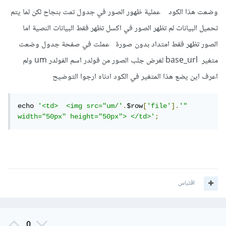
<img src="'
.
 $row
[
'file'
]
.
'" width="100" 
وضعت هذا الكود عملية ظهور الصور في جدول تمت بنجاح لكن لما يتم
height="100"></a></td>'
;
تحميل البيانات لم تظهر الصور في اكسل تظهر فقط البيانات النصية اما
وبإمكانك توفير رابط لتحميلها من خلال سمة download:
الصور تظهر فقط امتداد بدون صورة عملت في صفحة جدول وضعت
متغير base_url لغرض جلب الصور من فولدر اسم الفولدر um ولم
echo 
"<td><a href='"
.
 $row
[
'file'
]
.
"' 
اعرف اين يضع هذا المتغير في الكود ادناه ارجوا التوضيح
;
download>تحميل الصورة</a></td>"
echo 
'<td>  <img src="um/'
.
$row
[
'file'
].
'" 
width="50px" height="50px"> </td>'
;
اقتباس
0