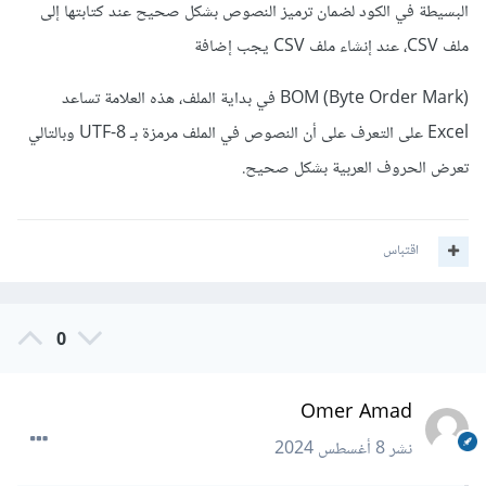
البسيطة في الكود لضمان ترميز النصوص بشكل صحيح عند كتابتها إلى
            fputcsv
(
$output
,
 $row
);
}
ملف CSV، عند إنشاء ملف CSV يجب إضافة
        fclose
(
$output
);
BOM (Byte Order Mark) في بداية الملف، هذه العلامة تساعد
exit
();
}
else
{
Excel على التعرف على أن النصوص في الملف مرمزة بـ UTF-8 وبالتالي
        echo 
"No data found for this 
تعرض الحروف العربية بشكل صحيح.
disease type."
;
}
}
اقتباس
$conn
->
close
();
?>
حيث نقوم بإضافة الـ BOM (\xEF\xBB\xBF) في بداية ملف
0
CSV. هذا يساعد في تأكيد أن Excel سيتعرف على الترميز UTF-
8 ويعرض النصوص العربية بشكل صحيح.
Omer Amad
نشر
8 أغسطس 2024