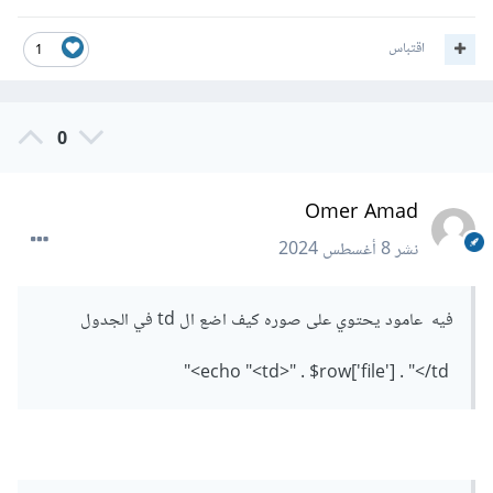
اقتباس
1
0
Omer Amad
نشر
8 أغسطس 2024
فيه عامود يحتوي على صوره كيف اضع ال td في الجدول
echo "<td>" . $row['file'] . "</td>"