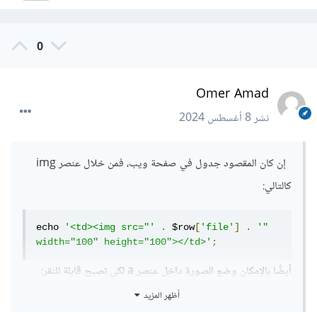
0
Omer Amad
نشر
8 أغسطس 2024
إن كان المقصود جدول في صفحة ويب، فمن خلال عنصر img
كالتالي:
echo 
'<td><img src="'
.
 $row
[
'file'
]
.
'" 
width="100" height="100"></td>'
;
أيضًا بالإمكان وضع الصورة داخل عنصر a لكي تصبح قابلة للنقر:
أظهر المزيد
echo 
'<td><a href="'
.
 $row
[
'file'
]
.
'">