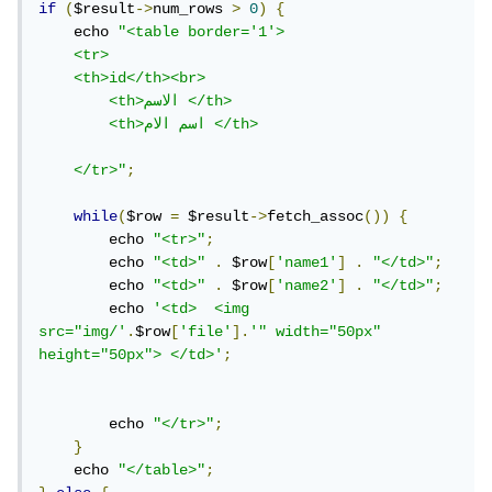
if
(
$result
->
num_rows 
>
0
)
{
    echo 
"<table border='1'>

    <tr>

    <th>id</th><br>

        <th>الاسم </th>

        <th>اسم الام </th>

    </tr>"
;
while
(
$row 
=
 $result
->
fetch_assoc
())
{
        echo 
"<tr>"
;
        echo 
"<td>"
.
 $row
[
'name1'
]
.
"</td>"
;
        echo 
"<td>"
.
 $row
[
'name2'
]
.
"</td>"
;
        echo 
'<td>  <img 
src="img/'
.
$row
[
'file'
].
'" width="50px" 
height="50px"> </td>'
;
        echo 
"</tr>"
;
}
    echo 
"</table>"
;