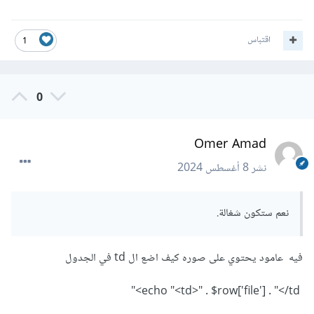
اقتباس
1
0
Omer Amad
نشر
8 أغسطس 2024
نعم ستكون شغالة.
فيه عامود يحتوي على صوره كيف اضع ال td في الجدول
echo "<td>" . $row['file'] . "</td>"