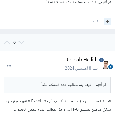
لم أفهم.... كيف يتم معالجة هذه المشكلة لطفاً
    $sql 
=
"SELECT * FROM UN WHERE 
disease_type = '$disease_type'"
;
    $result 
=
 $conn
->
query
(
$sql
);
اقتباس
if
(
$result
->
num_rows 
>
0
)
{
        $filename 
=
"data_from_UN_$disease_type.csv"
;
0
        header
(
'Content-Type: text/csv; 
charset=utf-8'
);
        header
(
'Content-Disposition: 
Chihab Hedidi
attachment; filename='
.
 $filename
);
نشر
8 أغسطس 2024
        $output 
=
 fopen
(
'php://output'
,
'w'
);
        fprintf
(
$output
,
"\xEF\xBB\xBF"
);
لم أفهم.... كيف يتم معالجة هذه المشكلة لطفاً
];
'نوع'
'الاسم'
,
'عنوان'
,
[
=
        $header 
        fputcsv
(
$output
,
 $header
);
المشكلة بسبب الترميز و يجب التأكد من أن ملف Excel الناتج يتم ترميزه
while
(
$row 
=
 $result
-
بشكل صحيح بتنسيق UTF-8، و هذا يتطلب القيام ببعض الخطوات
>
fetch_assoc
())
{