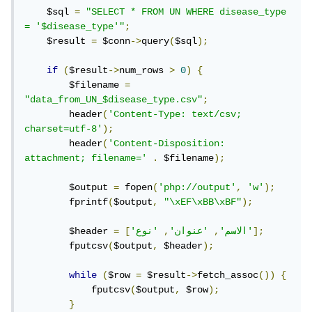
    $sql 
=
"SELECT * FROM UN WHERE disease_type 
= '$disease_type'"
;
    $result 
=
 $conn
->
query
(
$sql
);
if
(
$result
->
num_rows 
>
0
)
{
        $filename 
=
"data_from_UN_$disease_type.csv"
;
        header
(
'Content-Type: text/csv; 
charset=utf-8'
);
        header
(
'Content-Disposition: 
attachment; filename='
.
 $filename
);
        $output 
=
 fopen
(
'php://output'
,
'w'
);
        fprintf
(
$output
,
"\xEF\xBB\xBF"
);
];
'نوع'
'الاسم'
,
'عنوان'
,
[
=
        $header 
        fputcsv
(
$output
,
 $header
);
while
(
$row 
=
 $result
->
fetch_assoc
())
{
            fputcsv
(
$output
,
 $row
);
}