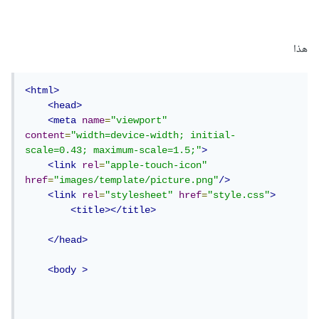
هذا
<html>
<head>
<meta
name
=
"viewport"
content
=
"width=device-width; initial-
scale=0.43; maximum-scale=1.5;"
>
<link
rel
=
"apple-touch-icon"
href
=
"images/template/picture.png"
/>
<link
rel
=
"stylesheet"
href
=
"style.css"
>
<title></title>
</head>
<body
>