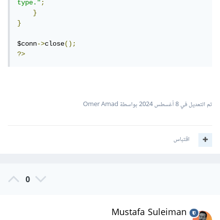
type."
;
}
}
$conn
->
close
();
?>
تم التعديل في
8 أغسطس 2024
بواسطة Omer Amad
اقتباس
0
Mustafa Suleiman