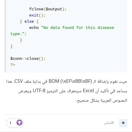
        fclose
(
$output
);
exit
();
}
else
{
        echo 
"No data found for this disease 
type."
;
}
}
$conn
->
close
();
?>
حيث نقوم بإضافة الـ BOM (\xEF\xBB\xBF) في بداية ملف CSV. هذا
يساعد في تأكيد أن Excel سيتعرف على الترميز UTF-8 ويعرض
النصوص العربية بشكل صحيح.
اقتباس
1