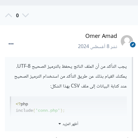
0
Omer Amad
نشر
8 أغسطس 2024
يجب التأكد من أن الملف الناتج يحفظ بالترميز الصحيح UTF-8،
يمكنك القيام بذلك عن طريق التأكد من استخدام الترميز الصحيح
عند كتابة البيانات إلى ملف CSV بهذا الشكل:
<?
php

include
(
'conn.php'
);
أظهر المزيد
if
(
isset
(
$_POST
[
'disease_type'
]))
{
    $disease_type 
=
 $_POST
[
'disease_type'
];