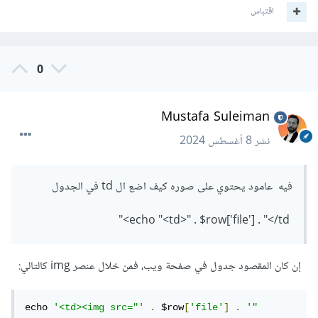
اقتباس
0
Mustafa Suleiman
نشر
8 أغسطس 2024
فيه عامود يحتوي على صوره كيف اضع ال td في الجدول
echo "<td>" . $row['file'] . "</td>"
إن كان المقصود جدول في صفحة ويب، فمن خلال عنصر img كالتالي:
echo 
'<td><img src="'
.
 $row
[
'file'
]
.
'" 