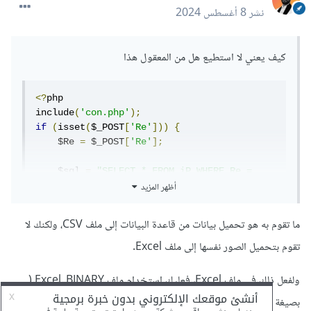
نشر
8 أغسطس 2024
كيف يعني لا استطيع هل من المعقول هذا
<?
php

include
(
'con.php'
);
if
(
isset
(
$_POST
[
'Re'
]))
{
    $Re 
=
 $_POST
[
'Re'
];
    $sql 
=
"SELECT * FROM iP WHERE Re = 
أظهر المزيد
'$Re'"
;
    $result 
=
 $conn
->
query
(
$sql
);
ما تقوم به هو تحميل بيانات من قاعدة البيانات إلى ملف CSV، ولكنك لا
if
(
$result
->
num_rows 
>
0
)
{
تقوم بتحميل الصور نفسها إلى ملف Excel.
        $filename 
=
"data_from_iP_$Re.csv"
;
        header
(
'Content-Type:text/csv; 
charset=utf-8'
);
ولفعل ذلك في ملف Excel، فعليك استخدام ملف Excel_BINARY (
        header
(
'Content-Disposition: 
بصيغة xls أو xlsx ) بدلاً من ملف CSV، وستحتاج إلى استخدام مكتبة
attachment; filename='
.
 $filename
);