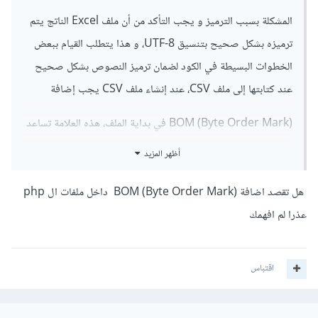
المشكلة بسبب الترميز و يجب التأكد من أن ملف Excel الناتج يتم
ترميزه بشكل صحيح بتنسيق UTF-8، و هذا يتطلب القيام ببعض
الخطوات البسيطة في الكود لضمان ترميز النصوص بشكل صحيح
عند كتابتها إلى ملف CSV، عند إنشاء ملف CSV يجب إضافة
BOM (Byte Order Mark) في بداية الملف، هذه العلامة تساعد
Excel على التعرف على أن النصوص في الملف مرمزة بـ UTF-8
أظهر المزيد
وبالتالي تعرض الحروف العربية بشكل صحيح.
هل تقصد اضافة BOM (Byte Order Mark) داخل ملفات ال php
عذرا لم افهمك
اقتباس