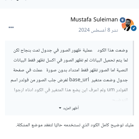
Mustafa Suleiman
نشر
8 أغسطس 2024
وضعت هذا الكود عملية ظهور الصور في جدول تمت بنجاح لكن
لما يتم تحميل البيانات لم تظهر الصور في اكسل تظهر فقط البيانات
النصية اما الصور تظهر فقط امتداد بدون صورة عملت في صفحة
جدول وضعت متغير base_url لغرض جلب الصور من فولدر اسم
الفولدر um ولم اعرف اين يضع هذا المتغير في الكود ادناه ارجوا
التوضيح
أظهر المزيد
echo 
'<td>  <img src="um/'
.
$row
[
'file'
].
'" 
عليك توضيح كامل الكود الذي تستخدمه حاليًا لتفقد موضع المشكلة.
width="50px" height="50px"> </td>'
;