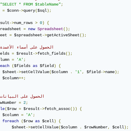
"SELECT * FROM $tableName"
;
 
=
 $conn
->
query
(
$sql
);
sult
->
num_rows 
>
0
)
{
readsheet 
=
new
Spreadsheet
();
eet 
=
 $spreadsheet
->
getActiveSheet
();
// الحصول على أسماء الأعمدة
elds 
=
 $result
->
fetch_fields
();
lumn 
=
'A'
;
each
(
$fields 
as
 $field
)
{
 $sheet
->
setCellValue
(
$column 
.
'1'
,
 $field
->
name
);
 $column
++;
// الحصول على البيانات
wNumber 
=
2
;
le
(
$row 
=
 $result
->
fetch_assoc
())
{
 $column 
=
'A'
;
foreach
(
$row 
as
 $cell
)
{
     $sheet
->
setCellValue
(
$column 
.
 $rowNumber
,
 $cell
);