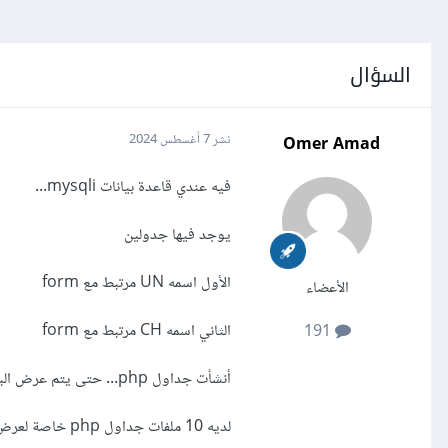
السؤال
Omer Amad
7 أغسطس 2024
نشر
فيه عندي قاعدة بيانات mysqli...
يوجد فيها جدولين
الأول اسمه UN مرتبط مع form
الأعضاء
الثاني اسمه CH مرتبط مع form
191
أنشأت جداول php... حتى يتم عرض البيانات من قاعدة بيانات mysqli....
لديه 10 ملفات جداول php خاصة لعرض بيانات من جدول UN.....