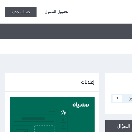
تسجيل الدخول
حساب جديد
إعلانات
م
1
أجب عل