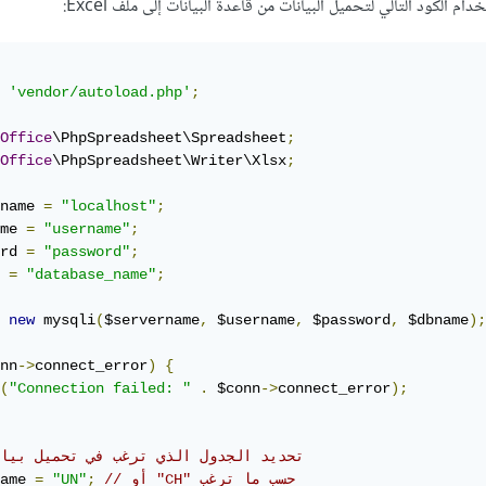
بعد تثبيت المكتبة، يمكنك استخدام الكود التالي لتحميل البيانات م
'vendor/autoload.php'
;
Office
\PhpSpreadsheet\Spreadsheet
;
Office
\PhpSpreadsheet\Writer\Xlsx
;
name 
=
"localhost"
;
me 
=
"username"
;
rd 
=
"password"
;
 
=
"database_name"
;
new
 mysqli
(
$servername
,
 $username
,
 $password
,
 $dbname
);
nn
->
connect_error
)
{
(
"Connection failed: "
.
 $conn
->
connect_error
);
حديد الجدول الذي ترغب في تحميل بياناته
ame 
=
"UN"
;
// أو "CH" حسب ما ترغب