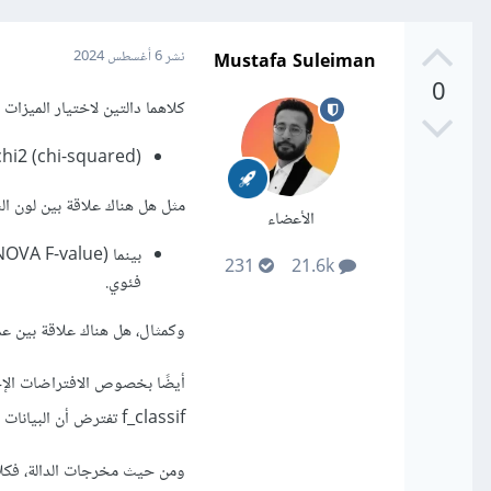
Mustafa Suleiman
نشر
6 أغسطس 2024
0
كلاهما دالتين لاختيار الميزات feature selection في التعلم الآلي، لكنهما يختلفان في نوع البيانات التي تعمل عليها:
chi2 (chi-squared) هي لاختبار استقلالية المتغيرات الفئوية tegorical variables
مثل هل هناك علاقة بين لون الس
الأعضاء
231
21.6k
فئوي.
وكمثال، هل هناك علاقة بين عم
f_classif تفترض أن البيانات عشوائية وأن التوزيع الطبيعي للمتغير المستمر في كل فئة من فئات المتغير الفئوي.