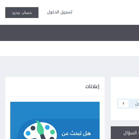
تسجيل الدخول
حساب جديد
إعلانات
ن
1
السؤال