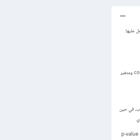
بينما f_classif (ANOVA F-value) تستخدم لاختبار استقلالية متغير مستمر continuous variable ومتغير
غير مطلوب، في حين
ومن حيث مخرجات الدالة، فكلاهما يعيدان قيمة إحصائية (chi-squared statistic أو F-statistic) وقيمة p-value