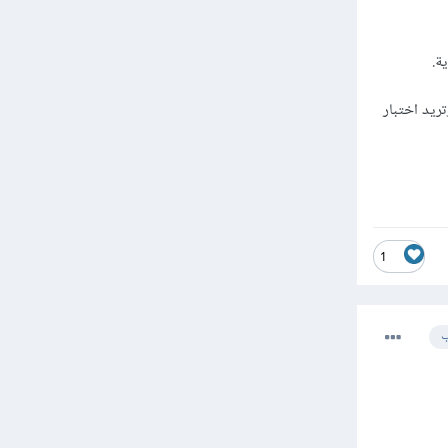
 عندما يكون لديك continuous variable ومتغير فئوي categorical variable، وتريد اختبار
1
ب