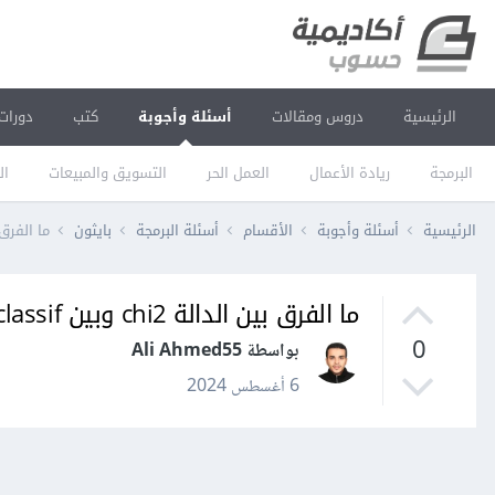
الرئيسية
دروس ومقالات
أسئلة وأجوبة
كتب
دورات
البرمجة
ريادة الأعمال
العمل الحر
التسويق والمبيعات
ال
الرئيسية
أسئلة وأجوبة
الأقسام
أسئلة البرمجة
بايثون
ما الفرق بين الدالة chi2 
ما الفرق بين الدالة chi2 وبين f_classif في مكتبة sklearn ؟
0
بواسطة Ali Ahmed55
6 أغسطس 2024