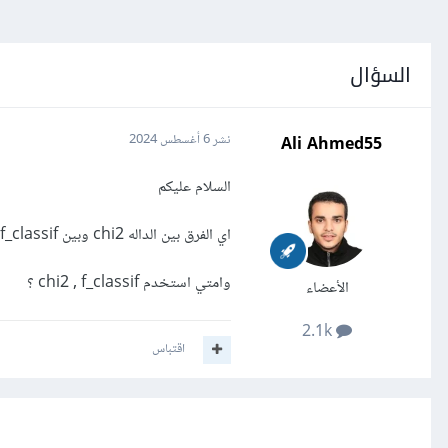
السؤال
Ali Ahmed55
نشر
6 أغسطس 2024
السلام عليكم
اي الفرق بين الداله chi2 وبين f_classif في مكتبه sklearn ؟
وامتي استخدم chi2 , f_classif ؟
الأعضاء
2.1k
اقتباس