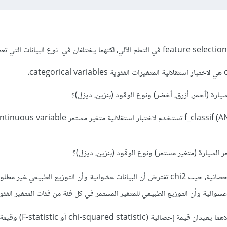
ca.
يارة (أحمر، أزرق، أخضر) ونوع الوقود (بنزين، ديزل)؟
ر السيارة (متغير مستمر) ونوع الوقود (بنزين، ديزل)؟
أيضًا بخصوص الافتراضات الإحصائية، حيث chi2 تفترض أن البيانات عشوائية وأن التوزيع الطبيعي 