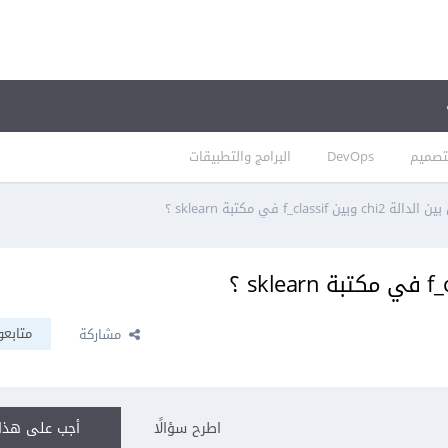
تصميم
DevOps
البرامج والتطبيقات
وبين f_classif في مكتبة sklearn ؟
متابعو
مشاركة
اطرح سؤالًا
أجب على هذا 