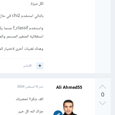
لكل ميزة.
بالتالي استخدم chi2 في حال لديك categorical variables فقط، وتريد اختبار استقلالية المتغيرات الفئوية.
استقلالية المتغير المستمر والمتغير الفئوي، وتتحق
وهناك تقنيات أخرى لاختيار الميزات مثل mutual information و
اقتباس
Ali Ahmed55
نشر
6 أغسطس 2024
0
الف شكراا لحضرتك
جزاك الله كل خير