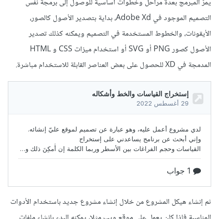
يمرّ المبرمج بعدة مراحل وخطوات أساسية للوصول إلى برمجة نفس
التصميم الموجود في Adobe Xd، بداية بتصدير الأصول كالصور،
الأيقونات، والخطوط المستخدمة في التصميم ويمكنه كذلك تصدير
الأصول كصور PNG أو SVG أو استخدام ميزات CSS و HTML
المدمجة في XD للحصول على بعض العناصر القابلة للاستخدام مباشرة.
ثم إنشاء هيكل المشروع من خلال إنشاء مشروع جديد باستخدام الأدوات
المناسبة فإذا كان يعمل على موقع ويب مثلا، يمكنه البدء بإنشاء ملفات