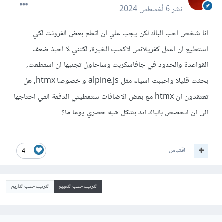
نشر
6 أغسطس 2024
انا شخص احب الباك لكن يجب علي ان اتعلم بعض الفرونت لكي
استطيع ان اعمل كفريلانس لاكسب الخبرة, لكنني لا احبذ ضعف
القواعدة والحدود في جافاسكربت وساحاول تجنبها ان استطعت,
بحثت قليلا واحببت اشياء مثل alpine.js و خصوصا htmx, هل
تعتقدون ان htmx مع بعض الاضافات ستعطيني الدفعة التي احتاجها
الى ان اتخصص بالباك اند بشكل شبه حصري يوما ما؟
اقتباس
4
الترتيب حسب التقييم
الترتيب حسب التاريخ