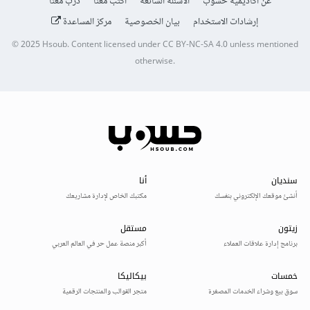
عن أكاديمية حسوب
الأسئلة الشائعة
اكتب معنا
درّب معنا
إرشادات الاستخدام
بيان الخصوصية
مركز المساعدة
© 2025
Hsoub
.
Content licensed under
CC BY-NC-SA 4.0
unless mentioned
otherwise.