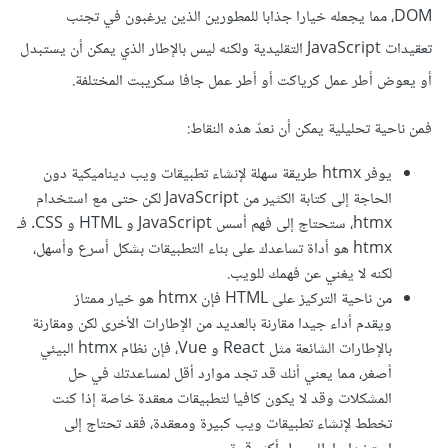
DOM، مما يجعله خيارا جذابا للمطورين الذين يرغبون في تجنب
تعقيدات JavaScript التقليدية ولكنه ليس بالإطار الذي يمكن أن يستبدل
أو يعوض أطر عمل كرياكت أو أطر عمل جافا سكريبت المختلفة.
فمن ناحية تحليلية يمكن أن نعدّ هذه النقاط:
يوفر htmx طريقة سهلة لإنشاء تطبيقات ويب ديناميكية دون
الحاجة إلى كتابة الكثير من JavaScript لكن حتى مع استخدام
htmx، ستحتاج إلى فهم أسس JavaScript و HTML و CSS. فـ
htmx هو أداة تساعدك على بناء التطبيقات بشكل أسرع وأسهل،
لكنه لا يغني عن فهمك للويب.
من ناحية التركيز على HTML فإن htmx هو خيار ممتاز
ويقدم أداء جيدا مقارنة بالعديد من الإطارات الأخرى لكن ومقارنة
بالإطارات الشائعة مثل React و Vue، فإن نظام htmx البيئي
أصغر، مما يعني أنك قد تجد موارد أقل لمساعدتك في حل
المشكلات وقد لا يكون كافيا لتطبيقات معقدة خاصة إذا كنت
تخطط لإنشاء تطبيقات ويب كبيرة ومعقدة، فقد تحتاج إلى