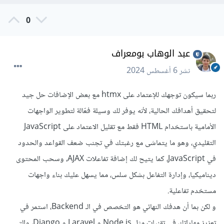
0
عبد الوهاب بومعراف
نشر
6 أغسطس 2024
ربما سيكون توجهك للإعتماد على htmx مع بعض الإضافات حل جيد
لتحقيق أهدافك الحالية، لأنه يوفر لك وسيلة فعّالة لتطوير الواجهات
الأمامية باستخدام HTML فقط مع تقليل الاعتماد على JavaScript
التقليدي، وهو ما يتماشى مع رغبتك في تجنب ضعف القواعد والحدود
في JavaScript، كما يتيح لك إضافة تفاعلات AJAX، وسحب المحتوى
ديناميكيا، وإدارة التفاعل بشكل سلس، مما يسهل عليك بناء واجهات
مستخدم تفاعلية.
و لكن بما أن هدفك النهائي هو التخصص في الـ Backend، استمر في
تعزيز مهاراتك في تقنيات مثل Node.js و Laravel و Django، والتي