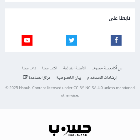
تابعنا على
عن أكاديمية حسوب
الأسئلة الشائعة
اكتب معنا
درّب معنا
إرشادات الاستخدام
بيان الخصوصية
مركز المساعدة
© 2025
Hsoub
.
Content licensed under
CC BY-NC-SA 4.0
unless mentioned
otherwise.