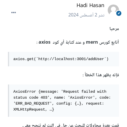
Hadi Hasan
نشر
2 أغسطس 2024
مرحبا
أتابع كورس mern و عند كتابة أي كود axios
:
axios.get(`http://localhost:3001/addUser`)
فإنه يظهر هذا الخطأ
:
AxiosError {message: 'Request failed with 
status code 403', name: 'AxiosError', code: 
'ERR_BAD_REQUEST', config: {…}, request: 
XMLHttpRequest, …}
قمت بعدة محاولات للبحث عن حل في النت لم تنجح معي.