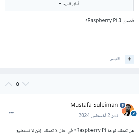
هذا موقع اللي حملة من النضام
أظهر المزيد
https://github.com/leeboby/raspberry-pi-os-
قصدي Raspberry Pi 3؟
images
اقتباس
0
Mustafa Suleiman
نشر
2 أغسطس 2024
هل تمتلك لوحة Raspberry Pi؟ في حال لا تمتلك، إذن لا تستطيع