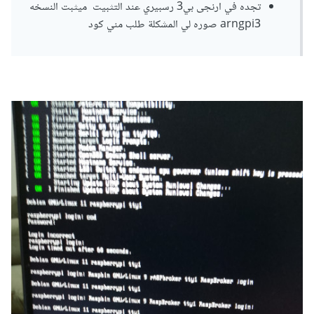
تجده في ارنجى بي3 رسبيري عند التثبيت ميثبت النسخه
arngpi3 صوره لي المشكلة طلب مني كود