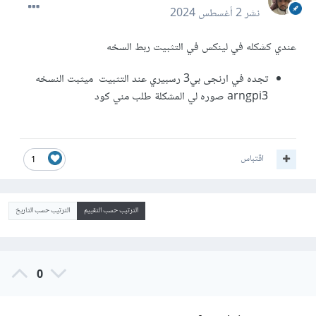
نشر
2 أغسطس 2024
عندي كشكله في لينكس في التثبيت ربط السخه
تجده في ارنجى بي3 رسبيري عند التثبيت ميثبت النسخه
arngpi3 صوره لي المشكلة طلب مني كود
اقتباس
1
الترتيب حسب التقييم
الترتيب حسب التاريخ
0