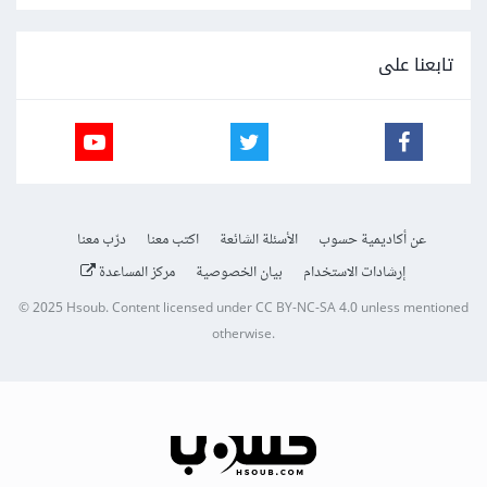
تابعنا على
عن أكاديمية حسوب
الأسئلة الشائعة
اكتب معنا
درّب معنا
إرشادات الاستخدام
بيان الخصوصية
مركز المساعدة
© 2025
Hsoub
.
Content licensed under
CC BY-NC-SA 4.0
unless mentioned
otherwise.