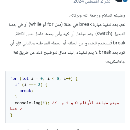
نشر
2 أغسطس 2024
وعليكم السلام ورحمة الله وبركاته،
نعم، بعد تنفيذ عبارة break في حلقة (مثل for أو while) أو في جملة
التبديل (switch) يتم تجاهل أي كود يأتي بعدها داخل نفس الكتلة.
break تُستخدم للخروج من الحلقة أو الجملة الشرطية وبالتالي فإن أي
كود بعد break لا يتم تنفيذه. إليك مثال لتوضيح ذلك عن طريق لغة
جافاسكربت:
for
(
let
 i 
=
0
;
 i 
<
5
;
 i
++)
{
if
(
i 
===
3
)
{
break
;
}
// سيتم طباعة الأرقام 0 و 1 و 
);
i
(
log
.
  console
2 فقط
}