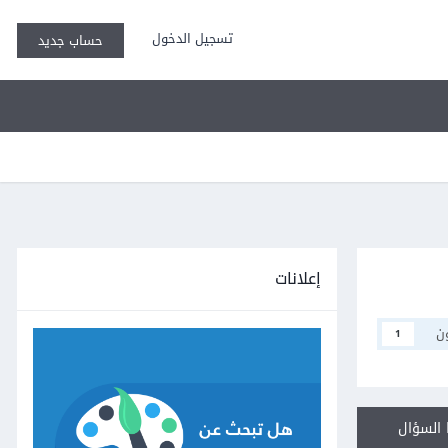
تسجيل الدخول
حساب جديد
إعلانات
ن
1
السؤال