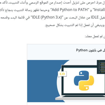
ول مرة، احرص على تنزيل أحدث إصدار من الموقع الرسمي وأثناء التثبيت، تأكد م
"Install launcher for all users" و "Add Python to PATH" وحينما تظهر رسالة التثبيت
نافذة المثبت تماما ثم جرب تشغيل IDLE من خلال البحث عن "IDLE (Python 3.x)"
ن وينبغي أن تعمل إذا تم التثبيت بشكل صحيح.
 لم تعمل معك: