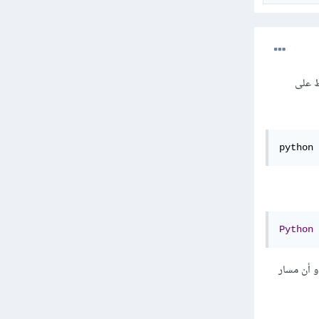
ط على
python 
Python
و أن مسار