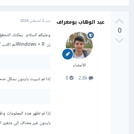
عبد الوهاب بومعراف
نشر
2 أغسطس 2024
0
وعليكم السلام، يمكنك التحقق 
زر Windows + Rثم اكتب "cmd" ثم اضغط Enter واكتب الأمر التالي:
الأعضاء
8
2.8k
إذا تم تثبيت بايثون بشكل صح
إذا لم تظهر هذه المعلومات و
بايثون غير مضاف إلى متغير البيئة 