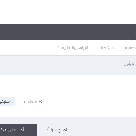
تصميم
DevOps
البرامج والتطبيقات
 بايثون
متابعو
مشاركة
اطرح سؤالًا
أجب على هذا 