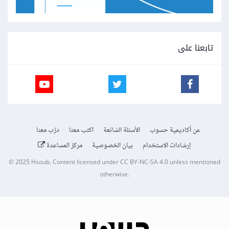
تابعنا على
عن أكاديمية حسوب
الأسئلة الشائعة
اكتب معنا
درّب معنا
إرشادات الاستخدام
بيان الخصوصية
مركز المساعدة
© 2025
Hsoub
.
Content licensed under
CC BY-NC-SA 4.0
unless mentioned
otherwise.