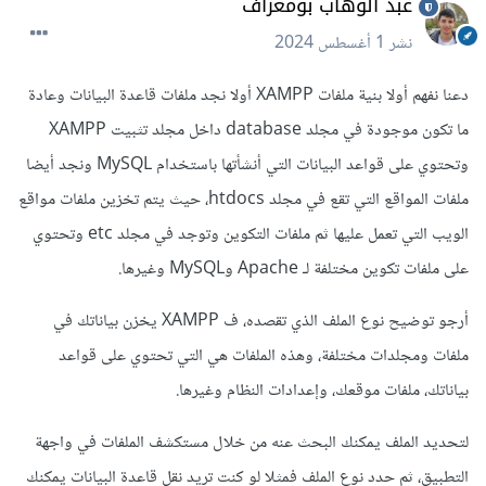
عبد الوهاب بومعراف
نشر
1 أغسطس 2024
دعنا نفهم أولا بنية ملفات XAMPP أولا نجد ملفات قاعدة البيانات وعادة
ما تكون موجودة في مجلد database داخل مجلد تثبيت XAMPP
وتحتوي على قواعد البيانات التي أنشأتها باستخدام MySQL ونجد أيضا
ملفات المواقع التي تقع في مجلد htdocs، حيث يتم تخزين ملفات مواقع
الويب التي تعمل عليها ثم ملفات التكوين وتوجد في مجلد etc وتحتوي
على ملفات تكوين مختلفة لـ Apache وMySQL وغيرها.
أرجو توضيح نوع الملف الذي تقصده، ف XAMPP يخزن بياناتك في
ملفات ومجلدات مختلفة، وهذه الملفات هي التي تحتوي على قواعد
بياناتك، ملفات موقعك، وإعدادات النظام وغيرها.
لتحديد الملف يمكنك البحث عنه من خلال مستكشف الملفات في واجهة
التطبيق، ثم حدد نوع الملف فمثلا لو كنت تريد نقل قاعدة البيانات يمكنك