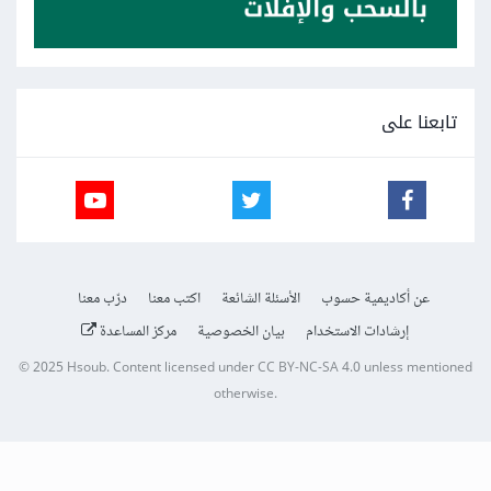
تابعنا على
عن أكاديمية حسوب
الأسئلة الشائعة
اكتب معنا
درّب معنا
إرشادات الاستخدام
بيان الخصوصية
مركز المساعدة
© 2025
Hsoub
.
Content licensed under
CC BY-NC-SA 4.0
unless mentioned
otherwise.