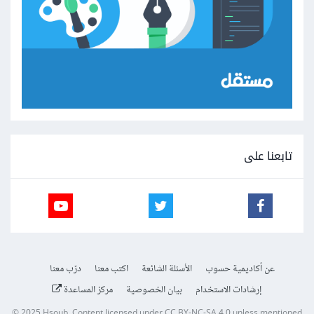
تابعنا على
عن أكاديمية حسوب
الأسئلة الشائعة
اكتب معنا
درّب معنا
إرشادات الاستخدام
بيان الخصوصية
مركز المساعدة
© 2025
Hsoub
.
Content licensed under
CC BY-NC-SA 4.0
unless mentioned