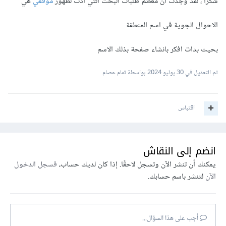
شكرا ، لقد وجدت ان معظم طلبات البحث التي ادت لظهور
موقعي
هي
قالب للموقع أو شراء قالب يوفر تجربة مستخدم جيدة ومتوافق مع
معايير الـ SEO.
الاحوال الجوية في اسم المنطقة
وقبل ذلك كله يجب التفكير في المحتوى الذي ستقدمه وما الذي
بحيث بدات افكر بانشاء صفحة بذلك الاسم
تستطيع إضافته كما هو موجود بالفعل، يمكنك مثلاً تحديد منطقة
تم التعديل في
30 يوليو 2024
بواسطة تمام عصام
معينة وتفقد هل هناك عمليات بحث عن محتوى معين أو كلمات
معينة ولو كانت تستحق إنشاء موقع لها واستهدافها فقم بذلك.
اقتباس
وعامًة في الـ SEO النتائج الفعلية تظهر بعد مرور سنة فلا تنتظر
نتيجة قبل ذلك، طوال تلك الفترة ستبذل جهدك لتطوير الموقع
انضم إلى النقاش
ونشر محتوى قيم.
يمكنك أن تنشر الآن وتسجل لاحقًا. إذا كان لديك حساب،
فسجل الدخول
الآن
لتنشر باسم حسابك.
أجب على هذا السؤال...