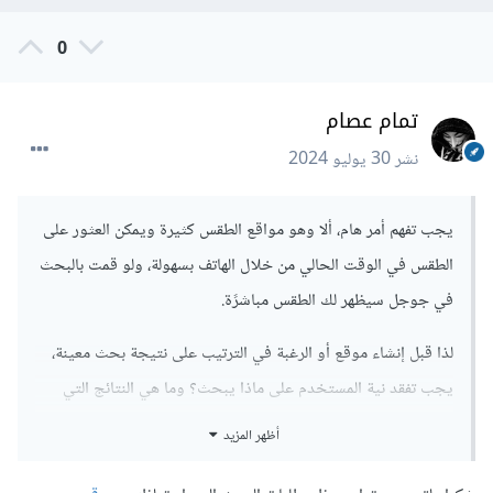
0
تمام عصام
نشر
30 يوليو 2024
يجب تفهم أمر هام، ألا وهو مواقع الطقس كثيرة ويمكن العثور على
الطقس في الوقت الحالي من خلال الهاتف بسهولة، ولو قمت بالبحث
في جوجل سيظهر لك الطقس مباشرًة.
لذا قبل إنشاء موقع أو الرغبة في الترتيب على نتيجة بحث معينة،
يجب تفقد نية المستخدم على ماذا يبحث؟ وما هي النتائج التي
تظهر له؟ وما مدى صعوبة المنافسة؟
أظهر المزيد
بعد ذلك يجب إعداد موقع إحترافي إلى حدٍا ما، من خلال تصميم